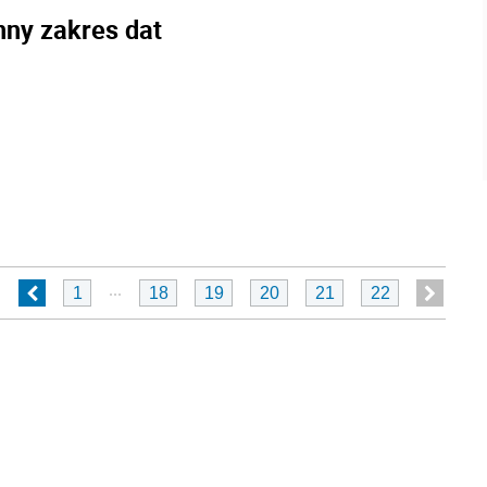
nny zakres dat
...
1
18
19
20
21
22