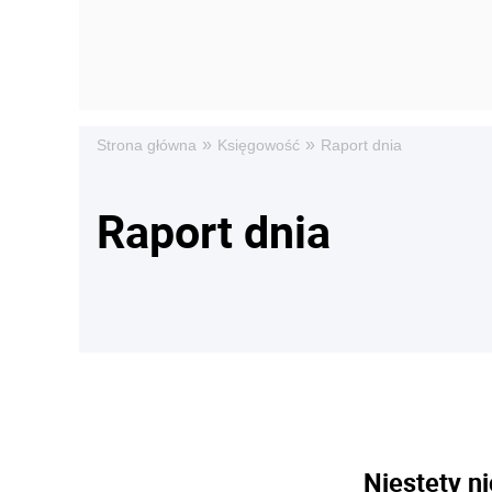
»
»
Strona główna
Księgowość
Raport dnia
Raport dnia
Niestety ni