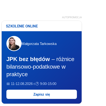
AUTOPROMOCJA
SZKOLENIE ONLINE
Małgorzata Tarkowska
JPK bez błędów
– różnice
bilansowo-podatkowe w
praktyce
📅 11-12.08.2026 r.
🕐 9:00-15:00
Zapisz się