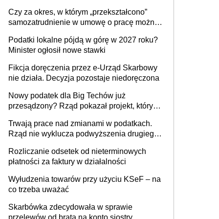
1 m2 mieszkania, 36,49 zł za 1 m2
Czy za okres, w którym „przekształcono”
budynków i lokali związanych z
samozatrudnienie w umowę o pracę można
prowadzeniem działalności gospodarczej
wystawić faktury korygujące? Rozwiązanie
Podatki lokalne pójdą w górę w 2027 roku?
umowy cywilnoprawnej jedynym
Minister ogłosił nowe stawki
racjonalnym wyjściem
Fikcja doręczenia przez e-Urząd Skarbowy
nie działa. Decyzja pozostaje niedoręczona
Nowy podatek dla Big Techów już
przesądzony? Rząd pokazał projekt, który
może zmienić zasady gry w Polsce
Trwają prace nad zmianami w podatkach.
Rząd nie wyklucza podwyższenia drugiego
progu PIT
Rozliczanie odsetek od nieterminowych
płatności za faktury w działalności
Wyłudzenia towarów przy użyciu KSeF – na
co trzeba uważać
Skarbówka zdecydowała w sprawie
przelewów od brata na konto siostry.