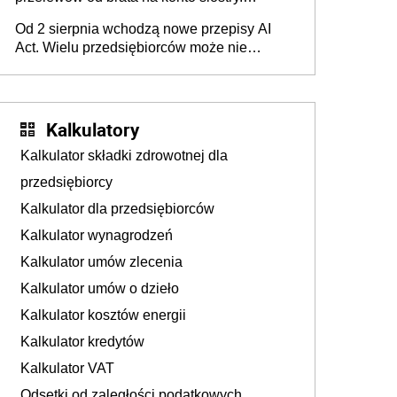
Pieniądze z emerytury mamy wyglądały jak
Od 2 sierpnia wchodzą nowe przepisy AI
darowizna, ale podatku jednak nie będzie
Act. Wielu przedsiębiorców może nie
wiedzieć, że dotyczą także ich
Kalkulatory
Kalkulator składki zdrowotnej dla
przedsiębiorcy
Kalkulator dla przedsiębiorców
Kalkulator wynagrodzeń
Kalkulator umów zlecenia
Kalkulator umów o dzieło
Kalkulator kosztów energii
Kalkulator kredytów
Kalkulator VAT
Odsetki od zaległości podatkowych