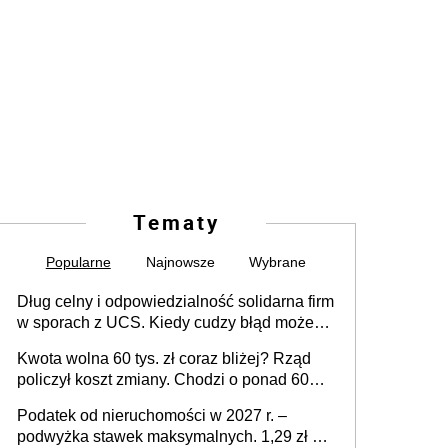
Tematy
Popularne
Najnowsze
Wybrane
Dług celny i odpowiedzialność solidarna firm
w sporach z UCS. Kiedy cudzy błąd może
stać się Twoim problemem
Kwota wolna 60 tys. zł coraz bliżej? Rząd
policzył koszt zmiany. Chodzi o ponad 60
mld zł
Podatek od nieruchomości w 2027 r. –
podwyżka stawek maksymalnych. 1,29 zł za