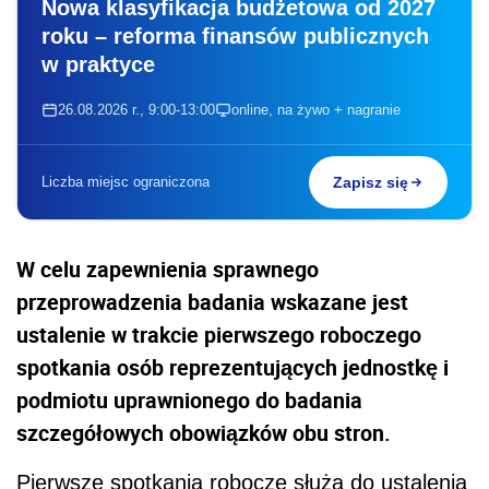
Nowa klasyfikacja budżetowa od 2027
roku – reforma finansów publicznych
w praktyce
26.08.2026 r., 9:00-13:00
online, na żywo + nagranie
Liczba miejsc ograniczona
Zapisz się
W celu zapewnienia sprawnego
przeprowadzenia badania wskazane jest
ustalenie w trakcie pierwszego roboczego
spotkania osób reprezentujących jednostkę i
podmiotu uprawnionego do badania
szczegółowych obowiązków obu stron.
Pierwsze spotkania robocze służą do ustalenia