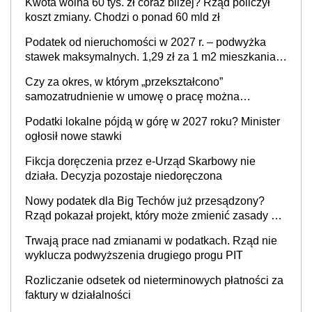
Kwota wolna 60 tys. zł coraz bliżej? Rząd policzył
koszt zmiany. Chodzi o ponad 60 mld zł
Podatek od nieruchomości w 2027 r. – podwyżka
stawek maksymalnych. 1,29 zł za 1 m2 mieszkania,
36,49 zł za 1 m2 budynków i lokali związanych z
Czy za okres, w którym „przekształcono”
prowadzeniem działalności gospodarczej
samozatrudnienie w umowę o pracę można
wystawić faktury korygujące? Rozwiązanie umowy
Podatki lokalne pójdą w górę w 2027 roku? Minister
cywilnoprawnej jedynym racjonalnym wyjściem
ogłosił nowe stawki
Fikcja doręczenia przez e-Urząd Skarbowy nie
działa. Decyzja pozostaje niedoręczona
Nowy podatek dla Big Techów już przesądzony?
Rząd pokazał projekt, który może zmienić zasady gry
w Polsce
Trwają prace nad zmianami w podatkach. Rząd nie
wyklucza podwyższenia drugiego progu PIT
Rozliczanie odsetek od nieterminowych płatności za
faktury w działalności