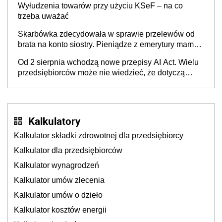
Wyłudzenia towarów przy użyciu KSeF – na co
trzeba uważać
Skarbówka zdecydowała w sprawie przelewów od
brata na konto siostry. Pieniądze z emerytury mamy
wyglądały jak darowizna, ale podatku jednak nie
Od 2 sierpnia wchodzą nowe przepisy AI Act. Wielu
będzie
przedsiębiorców może nie wiedzieć, że dotyczą
także ich
Kalkulatory
Kalkulator składki zdrowotnej dla przedsiębiorcy
Kalkulator dla przedsiębiorców
Kalkulator wynagrodzeń
Kalkulator umów zlecenia
Kalkulator umów o dzieło
Kalkulator kosztów energii