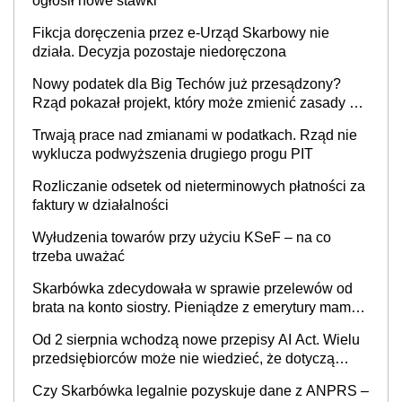
ogłosił nowe stawki
Fikcja doręczenia przez e-Urząd Skarbowy nie
działa. Decyzja pozostaje niedoręczona
Nowy podatek dla Big Techów już przesądzony?
Rząd pokazał projekt, który może zmienić zasady gry
w Polsce
Trwają prace nad zmianami w podatkach. Rząd nie
wyklucza podwyższenia drugiego progu PIT
Rozliczanie odsetek od nieterminowych płatności za
faktury w działalności
Wyłudzenia towarów przy użyciu KSeF – na co
trzeba uważać
Skarbówka zdecydowała w sprawie przelewów od
brata na konto siostry. Pieniądze z emerytury mamy
wyglądały jak darowizna, ale podatku jednak nie
Od 2 sierpnia wchodzą nowe przepisy AI Act. Wielu
będzie
przedsiębiorców może nie wiedzieć, że dotyczą
także ich
Czy Skarbówka legalnie pozyskuje dane z ANPRS –