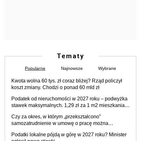
Tematy
Popularne
Najnowsze
Wybrane
Kwota wolna 60 tys. zł coraz bliżej? Rząd policzył
koszt zmiany. Chodzi o ponad 60 mld zł
Podatek od nieruchomości w 2027 roku – podwyżka
stawek maksymalnych. 1,29 zł za 1 m2 mieszkania,
36,49 zł za 1 m2 budynków i lokali związanych z
Czy za okres, w którym „przekształcono”
prowadzeniem działalności gospodarczej
samozatrudnienie w umowę o pracę można
wystawić faktury korygujące? Rozwiązanie umowy
Podatki lokalne pójdą w górę w 2027 roku? Minister
cywilnoprawnej jedynym racjonalnym wyjściem