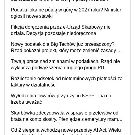
wystawić faktury korygujące? Rozwiązanie umowy
Podatki lokalne pójdą w górę w 2027 roku? Minister
cywilnoprawnej jedynym racjonalnym wyjściem
ogłosił nowe stawki
Fikcja doręczenia przez e-Urząd Skarbowy nie
działa. Decyzja pozostaje niedoręczona
Nowy podatek dla Big Techów już przesądzony?
Rząd pokazał projekt, który może zmienić zasady gry
w Polsce
Trwają prace nad zmianami w podatkach. Rząd nie
wyklucza podwyższenia drugiego progu PIT
Rozliczanie odsetek od nieterminowych płatności za
faktury w działalności
Wyłudzenia towarów przy użyciu KSeF – na co
trzeba uważać
Skarbówka zdecydowała w sprawie przelewów od
brata na konto siostry. Pieniądze z emerytury mamy
wyglądały jak darowizna, ale podatku jednak nie
Od 2 sierpnia wchodzą nowe przepisy AI Act. Wielu
będzie