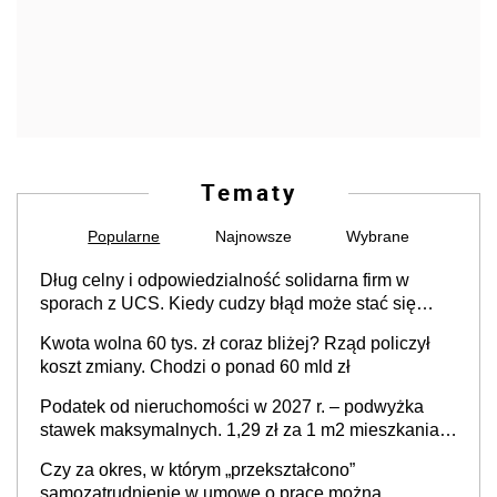
Tematy
Popularne
Najnowsze
Wybrane
Dług celny i odpowiedzialność solidarna firm w
sporach z UCS. Kiedy cudzy błąd może stać się
Twoim problemem
Kwota wolna 60 tys. zł coraz bliżej? Rząd policzył
koszt zmiany. Chodzi o ponad 60 mld zł
Podatek od nieruchomości w 2027 r. – podwyżka
stawek maksymalnych. 1,29 zł za 1 m2 mieszkania,
36,49 zł za 1 m2 budynków i lokali związanych z
Czy za okres, w którym „przekształcono”
prowadzeniem działalności gospodarczej
samozatrudnienie w umowę o pracę można