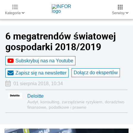
Kategorie
Serwisy
6 megatrendów światowej
gospodarki 2018/2019
Subskrybuj nas na Youtube
Dołącz do ekspertów
Zapisz się na newsletter
01 sierpnia 2018, 10:34
Deloitte
Audyt, konsulting, zarządzanie ryzykiem, doradztwo
finansowe, podatkowe i prawne