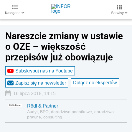
Kategorie
Serwisy
Nareszcie zmiany w ustawie
o OZE – większość
przepisów już obowiązuje
Subskrybuj nas na Youtube
Dołącz do ekspertów
Zapisz się na newsletter
16 lipca 2018, 14:15
Rödl & Partner
Audyt, BPO, doradztwo podatkowe, doradztwo
prawne, consulting