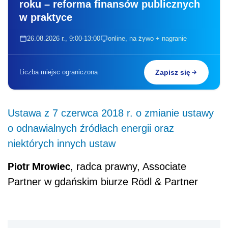
roku – reforma finansów publicznych
w praktyce
26.08.2026 r., 9:00-13:00
online, na żywo + nagranie
Liczba miejsc ograniczona
Zapisz się
Ustawa z 7 czerwca 2018 r. o zmianie ustawy
o odnawialnych źródłach energii oraz
niektórych innych ustaw
Piotr Mrowiec
, radca prawny, Associate
Partner w gdańskim biurze Rödl & Partner