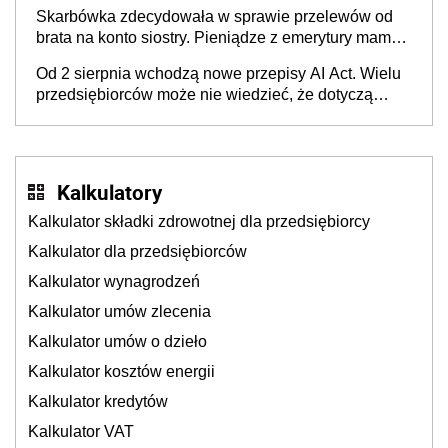
Skarbówka zdecydowała w sprawie przelewów od
brata na konto siostry. Pieniądze z emerytury mamy
wyglądały jak darowizna, ale podatku jednak nie
Od 2 sierpnia wchodzą nowe przepisy AI Act. Wielu
będzie
przedsiębiorców może nie wiedzieć, że dotyczą
także ich
Kalkulatory
Kalkulator składki zdrowotnej dla przedsiębiorcy
Kalkulator dla przedsiębiorców
Kalkulator wynagrodzeń
Kalkulator umów zlecenia
Kalkulator umów o dzieło
Kalkulator kosztów energii
Kalkulator kredytów
Kalkulator VAT