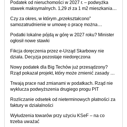
Podatek od nieruchomości w 2027 r. – podwyżka
stawek maksymalnych. 1,29 zł za 1 m2 mieszkania,
36,49 zł za 1 m2 budynków i lokali związanych z
Czy za okres, w którym „przekształcono”
prowadzeniem działalności gospodarczej
samozatrudnienie w umowę o pracę można
wystawić faktury korygujące? Rozwiązanie umowy
Podatki lokalne pójdą w górę w 2027 roku? Minister
cywilnoprawnej jedynym racjonalnym wyjściem
ogłosił nowe stawki
Fikcja doręczenia przez e-Urząd Skarbowy nie
działa. Decyzja pozostaje niedoręczona
Nowy podatek dla Big Techów już przesądzony?
Rząd pokazał projekt, który może zmienić zasady gry
w Polsce
Trwają prace nad zmianami w podatkach. Rząd nie
wyklucza podwyższenia drugiego progu PIT
Rozliczanie odsetek od nieterminowych płatności za
faktury w działalności
Wyłudzenia towarów przy użyciu KSeF – na co
trzeba uważać