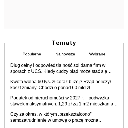
Tematy
Popularne
Najnowsze
Wybrane
Dług celny i odpowiedzialność solidarna firm w
sporach z UCS. Kiedy cudzy błąd może stać się
Twoim problemem
Kwota wolna 60 tys. zł coraz bliżej? Rząd policzył
koszt zmiany. Chodzi o ponad 60 mld zł
Podatek od nieruchomości w 2027 r. – podwyżka
stawek maksymalnych. 1,29 zł za 1 m2 mieszkania,
36,49 zł za 1 m2 budynków i lokali związanych z
Czy za okres, w którym „przekształcono”
prowadzeniem działalności gospodarczej
samozatrudnienie w umowę o pracę można
wystawić faktury korygujące? Rozwiązanie umowy