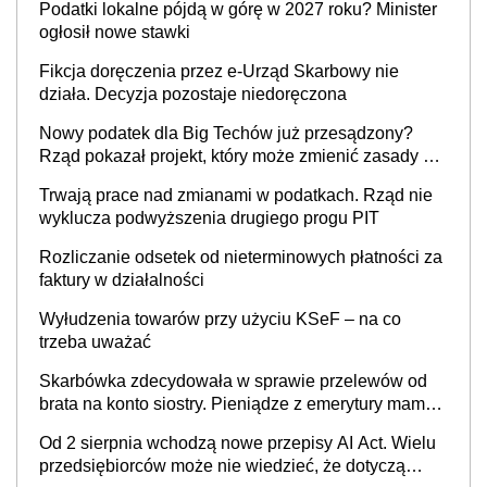
Podatki lokalne pójdą w górę w 2027 roku? Minister
cywilnoprawnej jedynym racjonalnym wyjściem
ogłosił nowe stawki
Fikcja doręczenia przez e-Urząd Skarbowy nie
działa. Decyzja pozostaje niedoręczona
Nowy podatek dla Big Techów już przesądzony?
Rząd pokazał projekt, który może zmienić zasady gry
w Polsce
Trwają prace nad zmianami w podatkach. Rząd nie
wyklucza podwyższenia drugiego progu PIT
Rozliczanie odsetek od nieterminowych płatności za
faktury w działalności
Wyłudzenia towarów przy użyciu KSeF – na co
trzeba uważać
Skarbówka zdecydowała w sprawie przelewów od
brata na konto siostry. Pieniądze z emerytury mamy
wyglądały jak darowizna, ale podatku jednak nie
Od 2 sierpnia wchodzą nowe przepisy AI Act. Wielu
będzie
przedsiębiorców może nie wiedzieć, że dotyczą