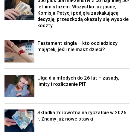
500 plus dla małżeństw z co najmniej 50-
letnim stażem. Wszystko już jasne,
Komisja Petycji podjęła zaskakującą
decyzję, przeszkodą okazały się wysokie
koszty
Testament singla – kto odziedziczy
majątek, jeśli nie masz dzieci?
Ulga dla młodych do 26 lat – zasady,
limity i rozliczenie PIT
Składka zdrowotna na ryczałcie w 2026
r. Znamy już nowe stawki