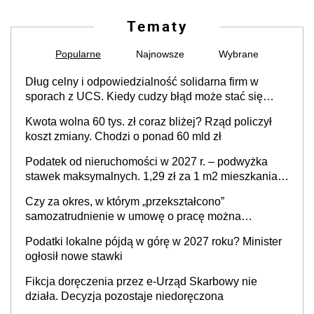
Tematy
Popularne
Najnowsze
Wybrane
Dług celny i odpowiedzialność solidarna firm w
sporach z UCS. Kiedy cudzy błąd może stać się
Twoim problemem
Kwota wolna 60 tys. zł coraz bliżej? Rząd policzył
koszt zmiany. Chodzi o ponad 60 mld zł
Podatek od nieruchomości w 2027 r. – podwyżka
stawek maksymalnych. 1,29 zł za 1 m2 mieszkania,
36,49 zł za 1 m2 budynków i lokali związanych z
Czy za okres, w którym „przekształcono”
prowadzeniem działalności gospodarczej
samozatrudnienie w umowę o pracę można
wystawić faktury korygujące? Rozwiązanie umowy
Podatki lokalne pójdą w górę w 2027 roku? Minister
cywilnoprawnej jedynym racjonalnym wyjściem
ogłosił nowe stawki
Fikcja doręczenia przez e-Urząd Skarbowy nie
działa. Decyzja pozostaje niedoręczona