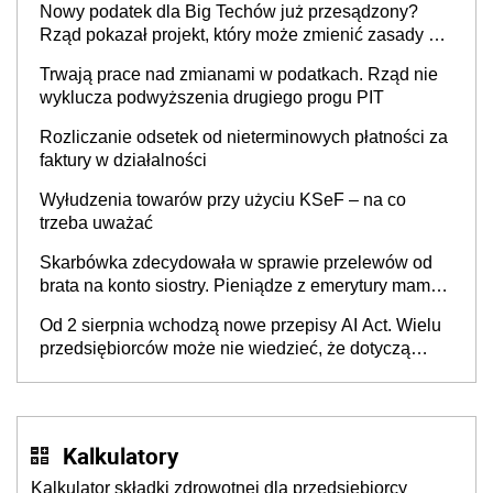
Nowy podatek dla Big Techów już przesądzony?
Rząd pokazał projekt, który może zmienić zasady gry
w Polsce
Trwają prace nad zmianami w podatkach. Rząd nie
wyklucza podwyższenia drugiego progu PIT
Rozliczanie odsetek od nieterminowych płatności za
faktury w działalności
Wyłudzenia towarów przy użyciu KSeF – na co
trzeba uważać
Skarbówka zdecydowała w sprawie przelewów od
brata na konto siostry. Pieniądze z emerytury mamy
wyglądały jak darowizna, ale podatku jednak nie
Od 2 sierpnia wchodzą nowe przepisy AI Act. Wielu
będzie
przedsiębiorców może nie wiedzieć, że dotyczą
także ich
Kalkulatory
Kalkulator składki zdrowotnej dla przedsiębiorcy