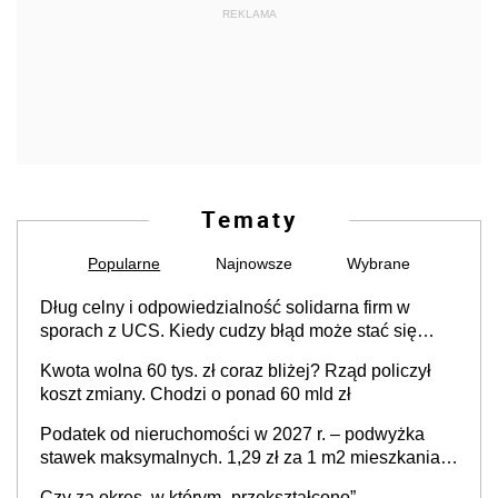
REKLAMA
Tematy
Popularne
Najnowsze
Wybrane
Dług celny i odpowiedzialność solidarna firm w
sporach z UCS. Kiedy cudzy błąd może stać się
Twoim problemem
Kwota wolna 60 tys. zł coraz bliżej? Rząd policzył
koszt zmiany. Chodzi o ponad 60 mld zł
Podatek od nieruchomości w 2027 r. – podwyżka
stawek maksymalnych. 1,29 zł za 1 m2 mieszkania,
36,49 zł za 1 m2 budynków i lokali związanych z
Czy za okres, w którym „przekształcono”