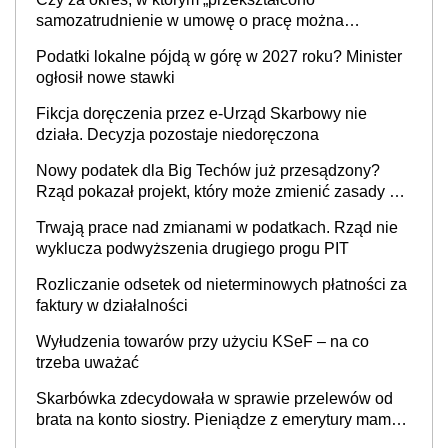
prowadzeniem działalności gospodarczej
samozatrudnienie w umowę o pracę można
wystawić faktury korygujące? Rozwiązanie umowy
Podatki lokalne pójdą w górę w 2027 roku? Minister
cywilnoprawnej jedynym racjonalnym wyjściem
ogłosił nowe stawki
Fikcja doręczenia przez e-Urząd Skarbowy nie
działa. Decyzja pozostaje niedoręczona
Nowy podatek dla Big Techów już przesądzony?
Rząd pokazał projekt, który może zmienić zasady gry
w Polsce
Trwają prace nad zmianami w podatkach. Rząd nie
wyklucza podwyższenia drugiego progu PIT
Rozliczanie odsetek od nieterminowych płatności za
faktury w działalności
Wyłudzenia towarów przy użyciu KSeF – na co
trzeba uważać
Skarbówka zdecydowała w sprawie przelewów od
brata na konto siostry. Pieniądze z emerytury mamy
wyglądały jak darowizna, ale podatku jednak nie