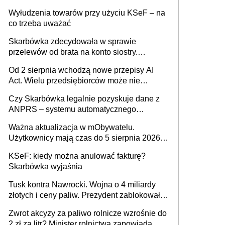
Wyłudzenia towarów przy użyciu KSeF – na
co trzeba uważać
Skarbówka zdecydowała w sprawie
przelewów od brata na konto siostry.
Pieniądze z emerytury mamy wyglądały jak
Od 2 sierpnia wchodzą nowe przepisy AI
darowizna, ale podatku jednak nie będzie
Act. Wielu przedsiębiorców może nie
wiedzieć, że dotyczą także ich
Czy Skarbówka legalnie pozyskuje dane z
ANPRS – systemu automatycznego
rozpoznawania tablic rejestracyjnych
Ważna aktualizacja w mObywatelu.
pojazdów z kamer drogowych?
Użytkownicy mają czas do 5 sierpnia 2026
roku
KSeF: kiedy można anulować fakturę?
Skarbówka wyjaśnia
Tusk kontra Nawrocki. Wojna o 4 miliardy
złotych i ceny paliw. Prezydent zablokował
ustawę, premier mówi o „ciosie
Zwrot akcyzy za paliwo rolnicze wzrośnie do
wymierzonym we wszystkich polskich
2 zł za litr? Minister rolnictwa zapowiada