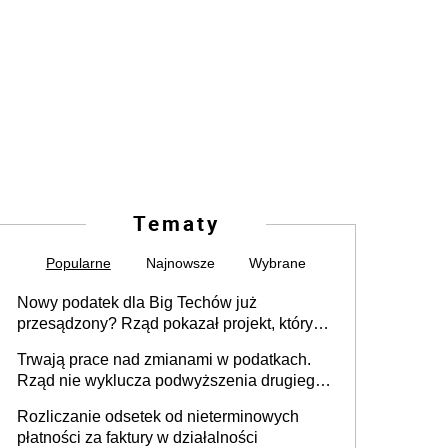
Tematy
Popularne
Najnowsze
Wybrane
Nowy podatek dla Big Techów już
przesądzony? Rząd pokazał projekt, który
może zmienić zasady gry w Polsce
Trwają prace nad zmianami w podatkach.
Rząd nie wyklucza podwyższenia drugiego
progu PIT
Rozliczanie odsetek od nieterminowych
płatności za faktury w działalności