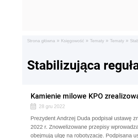
»
»
»
»
Strona główna
Księgowość
Tematy
Tematy
Sta
Stabilizująca regu
Kamienie milowe KPO zrealizow
28 gru 2022
Prezydent Andrzej Duda podpisał ustawę zm
2022 r. Znowelizowane przepisy wprowadza
obejmują ulgę na robotyzację. Podpisana u