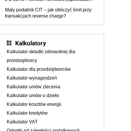
kierowców”
ważne zmiany dla rolników
Mały podatnik CIT – jak obliczyć limit przy
transakcjach reverse charge?
Kalkulatory
Kalkulator składki zdrowotnej dla
przedsiębiorcy
Kalkulator dla przedsiębiorców
Kalkulator wynagrodzeń
Kalkulator umów zlecenia
Kalkulator umów o dzieło
Kalkulator kosztów energii
Kalkulator kredytów
Kalkulator VAT
Odsetki od zaległości podatkowych