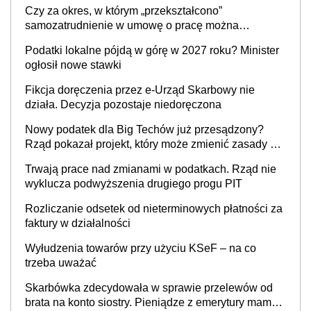
36,49 zł za 1 m2 budynków i lokali związanych z
Czy za okres, w którym „przekształcono”
prowadzeniem działalności gospodarczej
samozatrudnienie w umowę o pracę można
wystawić faktury korygujące? Rozwiązanie umowy
Podatki lokalne pójdą w górę w 2027 roku? Minister
cywilnoprawnej jedynym racjonalnym wyjściem
ogłosił nowe stawki
Fikcja doręczenia przez e-Urząd Skarbowy nie
działa. Decyzja pozostaje niedoręczona
Nowy podatek dla Big Techów już przesądzony?
Rząd pokazał projekt, który może zmienić zasady gry
w Polsce
Trwają prace nad zmianami w podatkach. Rząd nie
wyklucza podwyższenia drugiego progu PIT
Rozliczanie odsetek od nieterminowych płatności za
faktury w działalności
Wyłudzenia towarów przy użyciu KSeF – na co
trzeba uważać
Skarbówka zdecydowała w sprawie przelewów od
brata na konto siostry. Pieniądze z emerytury mamy