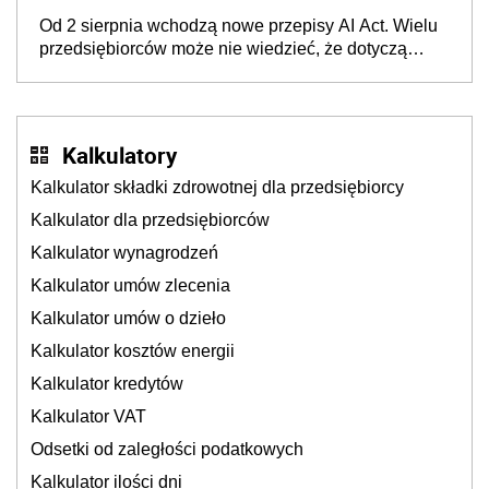
wyglądały jak darowizna, ale podatku jednak nie
Od 2 sierpnia wchodzą nowe przepisy AI Act. Wielu
będzie
przedsiębiorców może nie wiedzieć, że dotyczą
także ich
Kalkulatory
Kalkulator składki zdrowotnej dla przedsiębiorcy
Kalkulator dla przedsiębiorców
Kalkulator wynagrodzeń
Kalkulator umów zlecenia
Kalkulator umów o dzieło
Kalkulator kosztów energii
Kalkulator kredytów
Kalkulator VAT
Odsetki od zaległości podatkowych
Kalkulator ilości dni