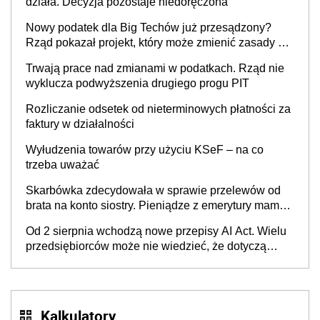
działa. Decyzja pozostaje niedoręczona
Nowy podatek dla Big Techów już przesądzony?
Rząd pokazał projekt, który może zmienić zasady gry
w Polsce
Trwają prace nad zmianami w podatkach. Rząd nie
wyklucza podwyższenia drugiego progu PIT
Rozliczanie odsetek od nieterminowych płatności za
faktury w działalności
Wyłudzenia towarów przy użyciu KSeF – na co
trzeba uważać
Skarbówka zdecydowała w sprawie przelewów od
brata na konto siostry. Pieniądze z emerytury mamy
wyglądały jak darowizna, ale podatku jednak nie
Od 2 sierpnia wchodzą nowe przepisy AI Act. Wielu
będzie
przedsiębiorców może nie wiedzieć, że dotyczą
także ich
Kalkulatory