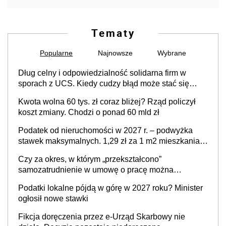
Tematy
Popularne
Najnowsze
Wybrane
Dług celny i odpowiedzialność solidarna firm w
sporach z UCS. Kiedy cudzy błąd może stać się
Twoim problemem
Kwota wolna 60 tys. zł coraz bliżej? Rząd policzył
koszt zmiany. Chodzi o ponad 60 mld zł
Podatek od nieruchomości w 2027 r. – podwyżka
stawek maksymalnych. 1,29 zł za 1 m2 mieszkania,
36,49 zł za 1 m2 budynków i lokali związanych z
Czy za okres, w którym „przekształcono”
prowadzeniem działalności gospodarczej
samozatrudnienie w umowę o pracę można
wystawić faktury korygujące? Rozwiązanie umowy
Podatki lokalne pójdą w górę w 2027 roku? Minister
cywilnoprawnej jedynym racjonalnym wyjściem
ogłosił nowe stawki
Fikcja doręczenia przez e-Urząd Skarbowy nie