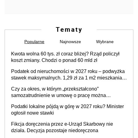
Tematy
Popularne
Najnowsze
Wybrane
Kwota wolna 60 tys. zł coraz bliżej? Rząd policzył
koszt zmiany. Chodzi o ponad 60 mld zł
Podatek od nieruchomości w 2027 roku – podwyżka
stawek maksymalnych. 1,29 zł za 1 m2 mieszkania,
36,49 zł za 1 m2 budynków i lokali związanych z
Czy za okres, w którym „przekształcono”
prowadzeniem działalności gospodarczej
samozatrudnienie w umowę o pracę można
wystawić faktury korygujące? Rozwiązanie umowy
Podatki lokalne pójdą w górę w 2027 roku? Minister
cywilnoprawnej jedynym racjonalnym wyjściem
ogłosił nowe stawki
Fikcja doręczenia przez e-Urząd Skarbowy nie
działa. Decyzja pozostaje niedoręczona