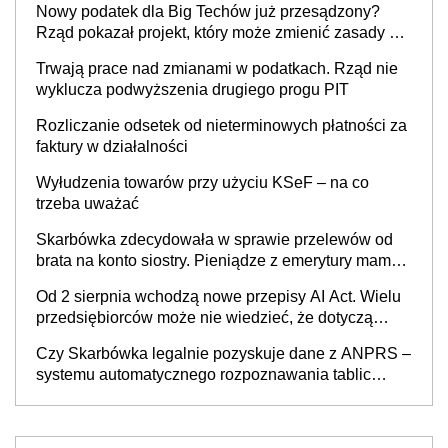
Nowy podatek dla Big Techów już przesądzony?
Rząd pokazał projekt, który może zmienić zasady gry
w Polsce
Trwają prace nad zmianami w podatkach. Rząd nie
wyklucza podwyższenia drugiego progu PIT
Rozliczanie odsetek od nieterminowych płatności za
faktury w działalności
Wyłudzenia towarów przy użyciu KSeF – na co
trzeba uważać
Skarbówka zdecydowała w sprawie przelewów od
brata na konto siostry. Pieniądze z emerytury mamy
wyglądały jak darowizna, ale podatku jednak nie
Od 2 sierpnia wchodzą nowe przepisy AI Act. Wielu
będzie
przedsiębiorców może nie wiedzieć, że dotyczą
także ich
Czy Skarbówka legalnie pozyskuje dane z ANPRS –
systemu automatycznego rozpoznawania tablic
rejestracyjnych pojazdów z kamer drogowych?