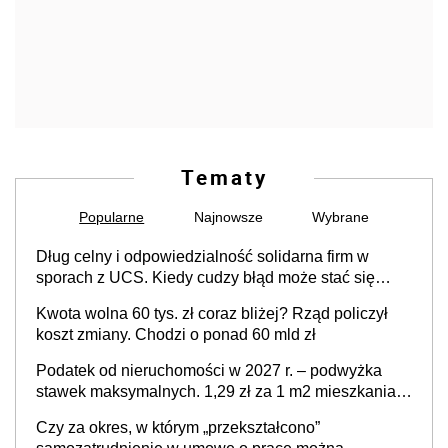
Tematy
Popularne
Najnowsze
Wybrane
Dług celny i odpowiedzialność solidarna firm w
sporach z UCS. Kiedy cudzy błąd może stać się
Twoim problemem
Kwota wolna 60 tys. zł coraz bliżej? Rząd policzył
koszt zmiany. Chodzi o ponad 60 mld zł
Podatek od nieruchomości w 2027 r. – podwyżka
stawek maksymalnych. 1,29 zł za 1 m2 mieszkania,
36,49 zł za 1 m2 budynków i lokali związanych z
Czy za okres, w którym „przekształcono”
prowadzeniem działalności gospodarczej