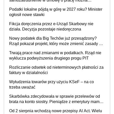
samozatrudnienie w umowę o pracę można
wystawić faktury korygujące? Rozwiązanie umowy
Podatki lokalne pójdą w górę w 2027 roku? Minister
cywilnoprawnej jedynym racjonalnym wyjściem
ogłosił nowe stawki
Fikcja doręczenia przez e-Urząd Skarbowy nie
działa. Decyzja pozostaje niedoręczona
Nowy podatek dla Big Techów już przesądzony?
Rząd pokazał projekt, który może zmienić zasady gry
w Polsce
Trwają prace nad zmianami w podatkach. Rząd nie
wyklucza podwyższenia drugiego progu PIT
Rozliczanie odsetek od nieterminowych płatności za
faktury w działalności
Wyłudzenia towarów przy użyciu KSeF – na co
trzeba uważać
Skarbówka zdecydowała w sprawie przelewów od
brata na konto siostry. Pieniądze z emerytury mamy
wyglądały jak darowizna, ale podatku jednak nie
Od 2 sierpnia wchodzą nowe przepisy AI Act. Wielu
będzie