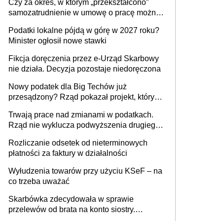
Czy za okres, w którym „przekształcono”
budynków i lokali związanych z
samozatrudnienie w umowę o pracę można
prowadzeniem działalności gospodarczej
wystawić faktury korygujące? Rozwiązanie
Podatki lokalne pójdą w górę w 2027 roku?
umowy cywilnoprawnej jedynym
Minister ogłosił nowe stawki
racjonalnym wyjściem
Fikcja doręczenia przez e-Urząd Skarbowy
nie działa. Decyzja pozostaje niedoręczona
Nowy podatek dla Big Techów już
przesądzony? Rząd pokazał projekt, który
może zmienić zasady gry w Polsce
Trwają prace nad zmianami w podatkach.
Rząd nie wyklucza podwyższenia drugiego
progu PIT
Rozliczanie odsetek od nieterminowych
płatności za faktury w działalności
Wyłudzenia towarów przy użyciu KSeF – na
co trzeba uważać
Skarbówka zdecydowała w sprawie
przelewów od brata na konto siostry.
Pieniądze z emerytury mamy wyglądały jak