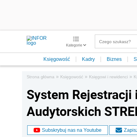
Kategorie
Księgowość
Kadry
Biznes
S
»
»
»
Strona główna
Księgowość
Księgowi i rewidenci
K
System Rejestracji 
Audytorskich STREF
Subskrybuj nas na Youtube
Zapisz