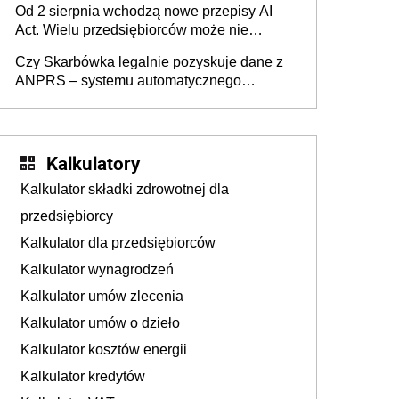
Od 2 sierpnia wchodzą nowe przepisy AI
darowizna, ale podatku jednak nie będzie
Act. Wielu przedsiębiorców może nie
wiedzieć, że dotyczą także ich
Czy Skarbówka legalnie pozyskuje dane z
ANPRS – systemu automatycznego
rozpoznawania tablic rejestracyjnych
pojazdów z kamer drogowych?
Kalkulatory
Kalkulator składki zdrowotnej dla
przedsiębiorcy
Kalkulator dla przedsiębiorców
Kalkulator wynagrodzeń
Kalkulator umów zlecenia
Kalkulator umów o dzieło
Kalkulator kosztów energii
Kalkulator kredytów