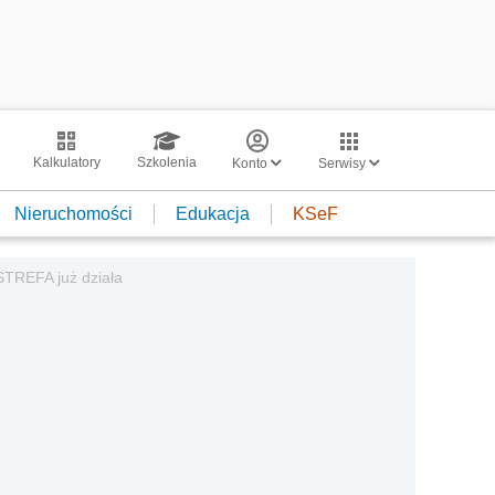
Kalkulatory
Szkolenia
Konto
Serwisy
Nieruchomości
Edukacja
KSeF
 STREFA już działa