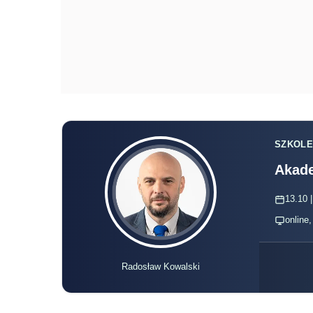
SZKOLE
Akade
13.10 |
online
Radosław Kowalski