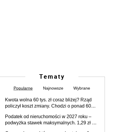
Tematy
Popularne
Najnowsze
Wybrane
Kwota wolna 60 tys. zł coraz bliżej? Rząd
policzył koszt zmiany. Chodzi o ponad 60
mld zł
Podatek od nieruchomości w 2027 roku –
podwyżka stawek maksymalnych. 1,29 zł za
1 m2 mieszkania, 36,49 zł za 1 m2