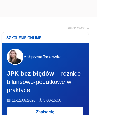
AUTOPROMOCJA
SZKOLENIE ONLINE
Małgorzata Tarkowska
JPK bez błędów
– różnice
bilansowo-podatkowe w
praktyce
📅 11-12.08.2026 r.
🕐 9:00-15:00
Zapisz się