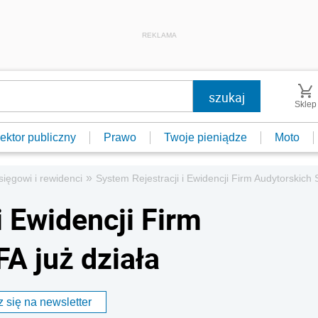
REKLAMA
Sklep
ektor publiczny
Prawo
Twoje pieniądze
Moto
»
sięgowi i rewidenci
System Rejestracji i Ewidencji Firm Audytorskich
i Ewidencji Firm
A już działa
 się na newsletter