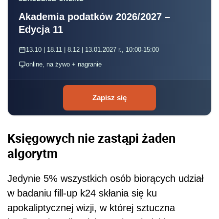
Akademia podatków 2026/2027 –
Edycja 11
13.10 | 18.11 | 8.12 | 13.01.2027 r., 10:00-15:00
online, na żywo + nagranie
Zapisz się
Księgowych nie zastąpi żaden
algorytm
Jedynie 5% wszystkich osób biorących udział
w badaniu fill-up k24 skłania się ku
apokaliptycznej wizji, w której sztuczna