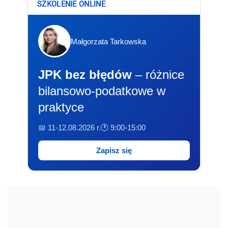
SZKOLENIE ONLINE
Małgorzata Tarkowska
JPK bez błędów
– różnice
bilansowo-podatkowe w
praktyce
📅 11-12.08.2026 r.
🕐 9:00-15:00
Zapisz się