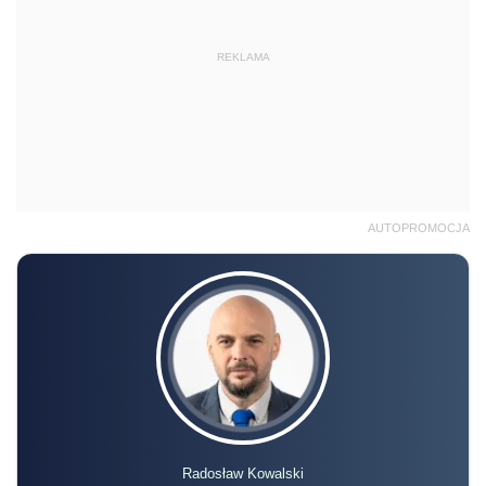
REKLAMA
AUTOPROMOCJA
Radosław Kowalski