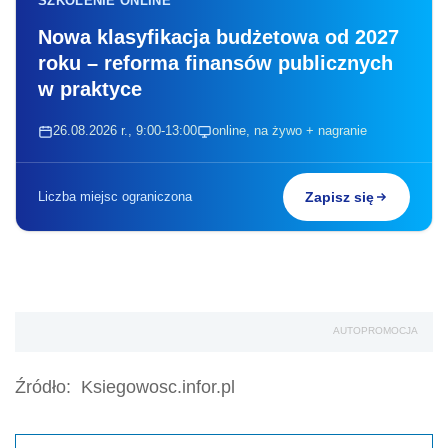
SZKOLENIE ONLINE
Nowa klasyfikacja budżetowa od 2027
roku – reforma finansów publicznych
w praktyce
26.08.2026 r., 9:00-13:00
online, na żywo + nagranie
Liczba miejsc ograniczona
Zapisz się
AUTOPROMOCJA
Źródło:
Ksiegowosc.infor.pl