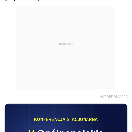
REKLAMA
AUTOPROMOCJA
KONFERENCJA STACJONARNA