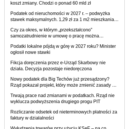
koszt zmiany. Chodzi o ponad 60 mld zł
Podatek od nieruchomości w 2027 r. – podwyżka
stawek maksymalnych. 1,29 zł za 1 m2 mieszkania,
36,49 zł za 1 m2 budynków i lokali związanych z
Czy za okres, w którym „przekształcono”
prowadzeniem działalności gospodarczej
samozatrudnienie w umowę o pracę można
wystawić faktury korygujące? Rozwiązanie umowy
Podatki lokalne pójdą w górę w 2027 roku? Minister
cywilnoprawnej jedynym racjonalnym wyjściem
ogłosił nowe stawki
Fikcja doręczenia przez e-Urząd Skarbowy nie
działa. Decyzja pozostaje niedoręczona
Nowy podatek dla Big Techów już przesądzony?
Rząd pokazał projekt, który może zmienić zasady gry
w Polsce
Trwają prace nad zmianami w podatkach. Rząd nie
wyklucza podwyższenia drugiego progu PIT
Rozliczanie odsetek od nieterminowych płatności za
faktury w działalności
Wyłudzenia towarów przy użyciu KSeF – na co