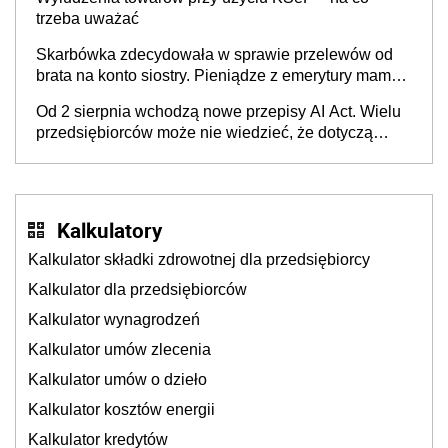
trzeba uważać
Skarbówka zdecydowała w sprawie przelewów od
brata na konto siostry. Pieniądze z emerytury mamy
wyglądały jak darowizna, ale podatku jednak nie
Od 2 sierpnia wchodzą nowe przepisy AI Act. Wielu
będzie
przedsiębiorców może nie wiedzieć, że dotyczą
także ich
Kalkulatory
Kalkulator składki zdrowotnej dla przedsiębiorcy
Kalkulator dla przedsiębiorców
Kalkulator wynagrodzeń
Kalkulator umów zlecenia
Kalkulator umów o dzieło
Kalkulator kosztów energii
Kalkulator kredytów