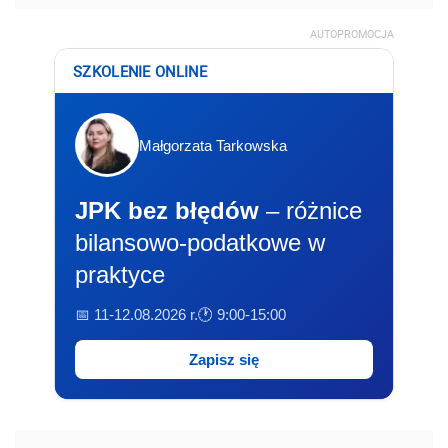
AUTOPROMOCJA
SZKOLENIE ONLINE
Małgorzata Tarkowska
JPK bez błędów
– różnice
bilansowo-podatkowe w
praktyce
📅 11-12.08.2026 r.
🕐 9:00-15:00
Zapisz się