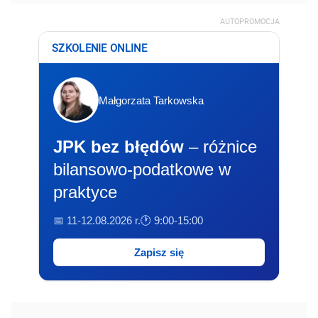
AUTOPROMOCJA
SZKOLENIE ONLINE
Małgorzata Tarkowska
JPK bez błędów
– różnice
bilansowo-podatkowe w
praktyce
📅 11-12.08.2026 r.
🕐 9:00-15:00
Zapisz się