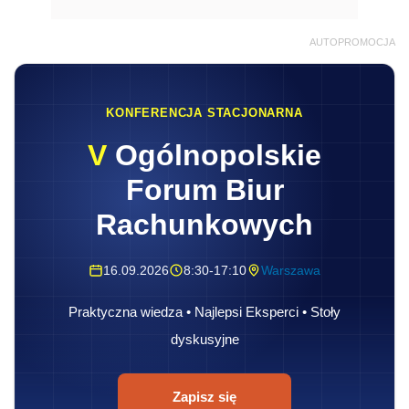
AUTOPROMOCJA
KONFERENCJA STACJONARNA
V
Ogólnopolskie
Forum Biur
Rachunkowych
16.09.2026
8:30-17:10
Warszawa
Praktyczna wiedza • Najlepsi Eksperci • Stoły
dyskusyjne
Zapisz się