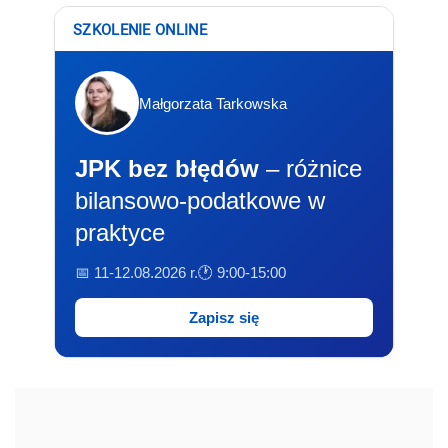
SZKOLENIE ONLINE
Małgorzata Tarkowska
JPK bez błędów
– różnice
bilansowo-podatkowe w
praktyce
📅 11-12.08.2026 r.
🕐 9:00-15:00
Zapisz się