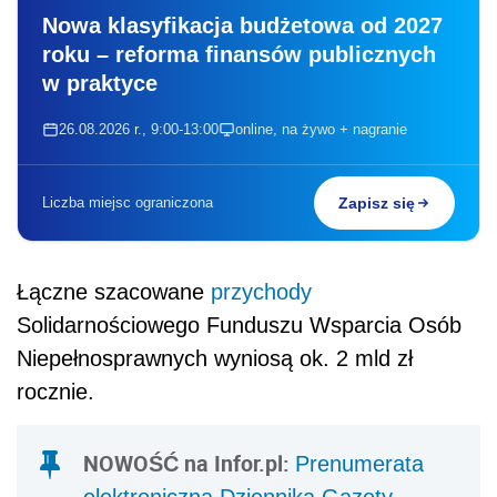
Nowa klasyfikacja budżetowa od 2027
roku – reforma finansów publicznych
w praktyce
26.08.2026 r., 9:00-13:00
online, na żywo + nagranie
Liczba miejsc ograniczona
Zapisz się
Łączne szacowane
przychody
Solidarnościowego Funduszu Wsparcia Osób
Niepełnosprawnych wyniosą ok. 2 mld zł
rocznie.
NOWOŚĆ na Infor.pl:
Prenumerata
elektroniczna Dziennika Gazety