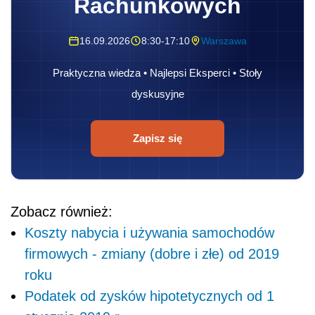
Rachunkowych
16.09.2026
8:30-17:10
Warszawa
Praktyczna wiedza • Najlepsi Eksperci • Stoły
dyskusyjne
Zapisz się
Zobacz również:
Koszty nabycia i używania samochodów
firmowych - zmiany (dobre i złe) od 2019
roku
Podatek od zysków hipotetycznych od 1