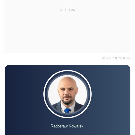
REKLAMA
AUTOPROMOCJA
Radosław Kowalski