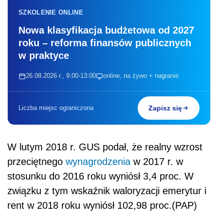
SZKOLENIE ONLINE
Nowa klasyfikacja budżetowa od 2027
roku – reforma finansów publicznych
w praktyce
26.08.2026 r., 9:00-13:00
online, na żywo + nagranie
Liczba miejsc ograniczona
Zapisz się
W lutym 2018 r. GUS podał, że realny wzrost
przeciętnego
wynagrodzenia
w 2017 r. w
stosunku do 2016 roku wyniósł 3,4 proc. W
związku z tym wskaźnik waloryzacji emerytur i
rent w 2018 roku wyniósł 102,98 proc.(PAP)