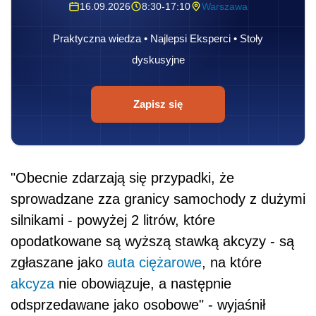
16.09.2026
8:30-17:10
Warszawa
Praktyczna wiedza • Najlepsi Eksperci • Stoły
dyskusyjne
Zapisz się
"Obecnie zdarzają się przypadki, że
sprowadzane zza granicy samochody z dużymi
silnikami - powyżej 2 litrów, które
opodatkowane są wyższą stawką akcyzy - są
zgłaszane jako
auta ciężarowe
, na które
akcyza
nie obowiązuje, a następnie
odsprzedawane jako osobowe" - wyjaśnił