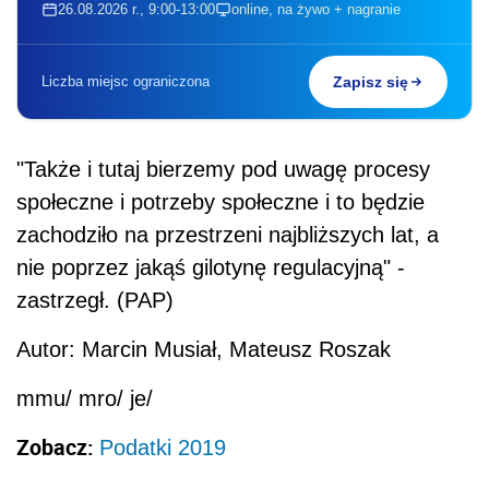
26.08.2026 r., 9:00-13:00
online, na żywo + nagranie
Liczba miejsc ograniczona
Zapisz się
"Także i tutaj bierzemy pod uwagę procesy
społeczne i potrzeby społeczne i to będzie
zachodziło na przestrzeni najbliższych lat, a
nie poprzez jakąś gilotynę regulacyjną" -
zastrzegł. (PAP)
Autor: Marcin Musiał, Mateusz Roszak
mmu/ mro/ je/
Zobacz:
Podatki 2019