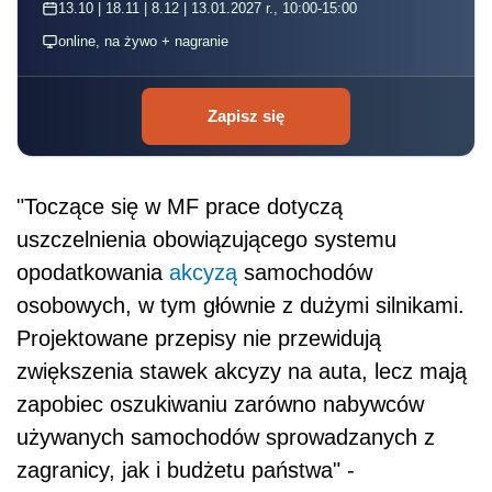
13.10 | 18.11 | 8.12 | 13.01.2027 r., 10:00-15:00
online, na żywo + nagranie
Zapisz się
"Toczące się w MF prace dotyczą
uszczelnienia obowiązującego systemu
opodatkowania
akcyzą
samochodów
osobowych, w tym głównie z dużymi silnikami.
Projektowane przepisy nie przewidują
zwiększenia stawek akcyzy na auta, lecz mają
zapobiec oszukiwaniu zarówno nabywców
używanych samochodów sprowadzanych z
zagranicy, jak i budżetu państwa" -