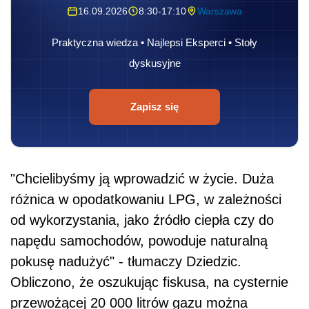
16.09.2026
8:30-17:10
Warszawa
Praktyczna wiedza • Najlepsi Eksperci • Stoły
dyskusyjne
Zapisz się
"Chcielibyśmy ją wprowadzić w życie. Duża
różnica w opodatkowaniu LPG, w zależności
od wykorzystania, jako źródło ciepła czy do
napędu samochodów, powoduje naturalną
pokusę nadużyć" - tłumaczy Dziedzic.
Obliczono, że oszukując fiskusa, na cysternie
przewożącej 20 000 litrów gazu można