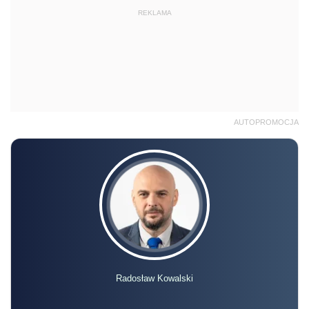
REKLAMA
AUTOPROMOCJA
Radosław Kowalski