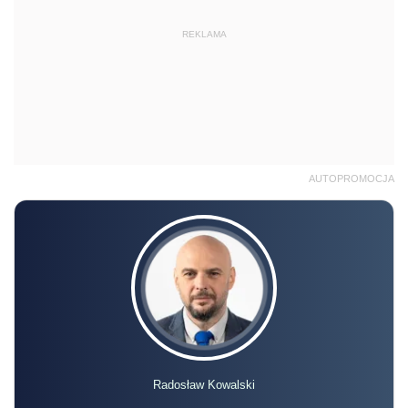
REKLAMA
AUTOPROMOCJA
Radosław Kowalski