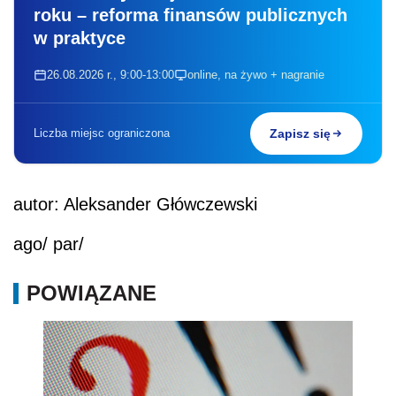
roku – reforma finansów publicznych
w praktyce
26.08.2026 r., 9:00-13:00
online, na żywo + nagranie
Liczba miejsc ograniczona
Zapisz się
autor: Aleksander Główczewski
ago/ par/
POWIĄZANE