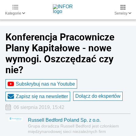
Kategorie
Serwisy
Konferencja Pracownicze
Plany Kapitałowe - nowe
wymogi. Oszczędzać czy
nie?
Subskrybuj nas na Youtube
Dołącz do ekspertów
Zapisz się na newsletter
06 sierpnia 2019, 15:42
Russell Bedford Poland Sp. z o.o.
Grupa doradcza Russell Bedford jest członkiem
międzynarodowej sieci niezależnych firm