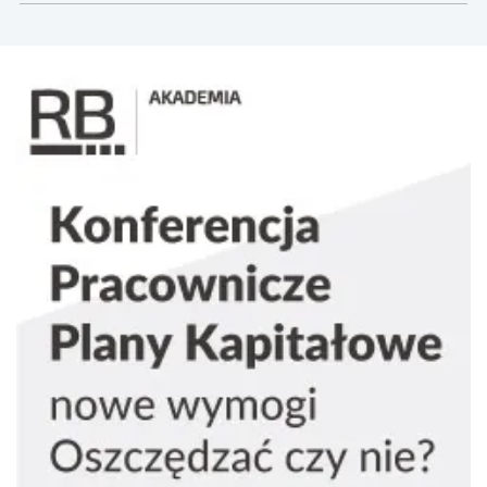
doradczych Russell Bedford International,
zrzeszających prawników, audytorów, doradców
podatkowych, księgowych, finansistów oraz
doradców biznesowych. Russell Bedford doradza
klientom w ponad 90 krajach na całym świecie.
Grupa posiada ponad 290 biur i zatrudnia ok. 7.000
profesjonalnych doradców.