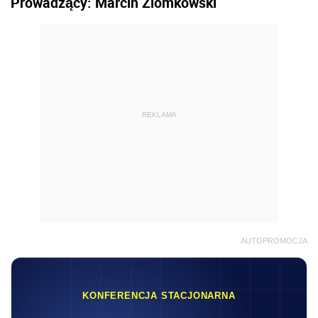
Prowadzący: Marcin Ziomkowski
REKLAMA
AUTOPROMOCJA
KONFERENCJA STACJONARNA