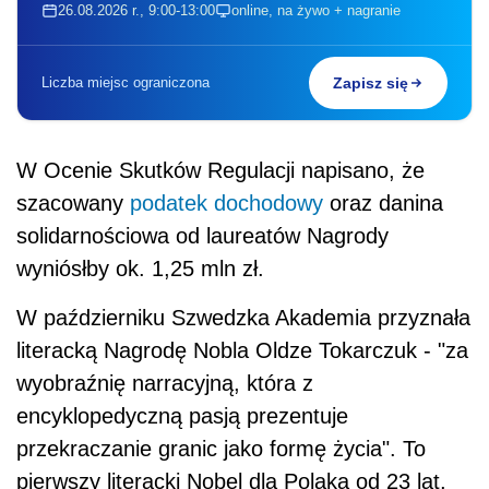
26.08.2026 r., 9:00-13:00
online, na żywo + nagranie
Liczba miejsc ograniczona
Zapisz się
W Ocenie Skutków Regulacji napisano, że
szacowany
podatek dochodowy
oraz danina
solidarnościowa od laureatów Nagrody
wyniósłby ok. 1,25 mln zł.
W październiku Szwedzka Akademia przyznała
literacką Nagrodę Nobla Oldze Tokarczuk - "za
wyobraźnię narracyjną, która z
encyklopedyczną pasją prezentuje
przekraczanie granic jako formę życia". To
pierwszy literacki Nobel dla Polaka od 23 lat,