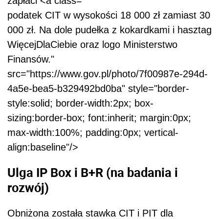
podatek CIT w wysokości 18 000 zł zamiast 30
000 zł. Na dole pudełka z kokardkami i hasztag
WięcejDlaCiebie oraz logo Ministerstwo
Finansów."
src="https://www.gov.pl/photo/7f00987e-294d-
4a5e-bea5-b329492bd0ba" style="border-
style:solid; border-width:2px; box-
sizing:border-box; font:inherit; margin:0px;
max-width:100%; padding:0px; vertical-
align:baseline"/>
Ulga IP Box i B+R (na badania i
rozwój)
Obniżona została stawka CIT i PIT dla