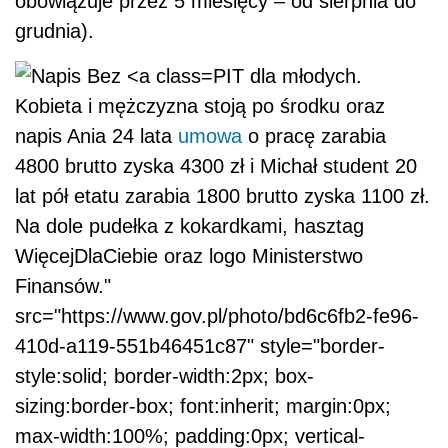
obowiązuje przez 5 miesięcy – od sierpnia do
grudnia).
PIT dla młodych.
Kobieta i mężczyzna stoją po środku oraz
napis Ania 24 lata
umowa
o pracę zarabia
4800 brutto zyska 4300 zł i Michał student 20
lat pół etatu zarabia 1800 brutto zyska 1100 zł.
Na dole pudełka z kokardkami, hasztag
WięcejDlaCiebie oraz logo Ministerstwo
Finansów."
src="https://www.gov.pl/photo/bd6c6fb2-fe96-
410d-a119-551b46451c87" style="border-
style:solid; border-width:2px; box-
sizing:border-box; font:inherit; margin:0px;
max-width:100%; padding:0px; vertical-