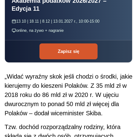
Akademia podatków 2026/2027 –
Edycja 11
13.10 | 18.11 | 8.12 | 13.01.2027 r., 10:00-15:00
online, na żywo + nagranie
Zapisz się
„Widać wyraźny skok jeśli chodzi o środki, jakie
kierujemy do kieszeni Polaków. Z 35 mld zł w
2018 roku do 86 mld zł w 2020 r. W ujęciu
dwurocznym to ponad 50 mld zł więcej dla
Polaków – dodał wiceminister Skiba.
Tzw. dochód rozporządzalny rodziny, która
składa się z dwóch osób, otrzymujących