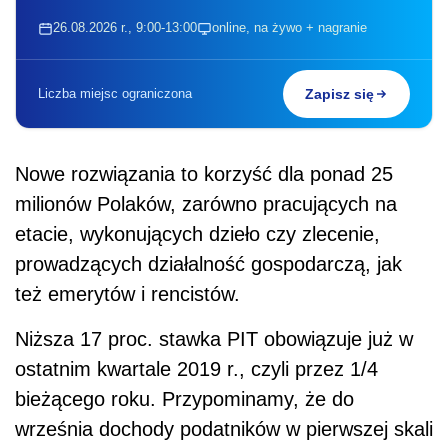
26.08.2026 r., 9:00-13:00
online, na żywo + nagranie
Liczba miejsc ograniczona
Zapisz się
Nowe rozwiązania to korzyść dla ponad 25
milionów Polaków, zarówno pracujących na
etacie, wykonujących dzieło czy zlecenie,
prowadzących działalność gospodarczą, jak
też emerytów i rencistów.
Niższa 17 proc. stawka PIT obowiązuje już w
ostatnim kwartale 2019 r., czyli przez 1/4
bieżącego roku. Przypominamy, że do
września dochody podatników w pierwszej skali