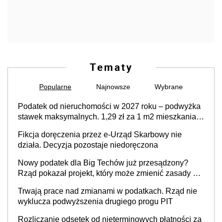
Tematy
Popularne
Najnowsze
Wybrane
Podatek od nieruchomości w 2027 roku – podwyżka
stawek maksymalnych. 1,29 zł za 1 m2 mieszkania,
36,49 zł za 1 m2 budynków i lokali związanych z
Fikcja doręczenia przez e-Urząd Skarbowy nie
prowadzeniem działalności gospodarczej
działa. Decyzja pozostaje niedoręczona
Nowy podatek dla Big Techów już przesądzony?
Rząd pokazał projekt, który może zmienić zasady gry
w Polsce
Trwają prace nad zmianami w podatkach. Rząd nie
wyklucza podwyższenia drugiego progu PIT
Rozliczanie odsetek od nieterminowych płatności za