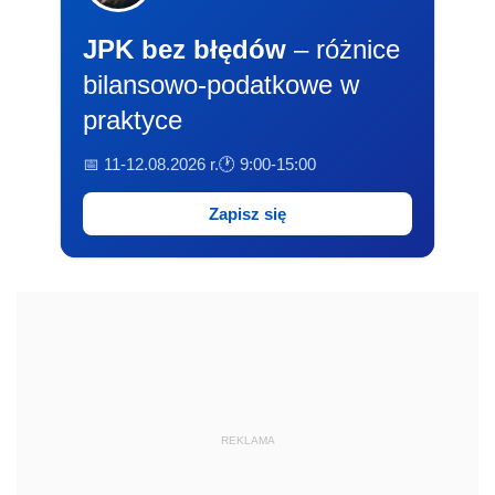
JPK bez błędów
– różnice
bilansowo-podatkowe w
praktyce
📅 11-12.08.2026 r.
🕐 9:00-15:00
Zapisz się
REKLAMA