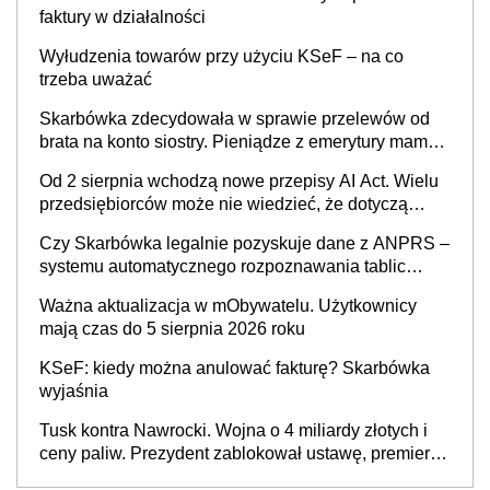
faktury w działalności
Wyłudzenia towarów przy użyciu KSeF – na co
trzeba uważać
Skarbówka zdecydowała w sprawie przelewów od
brata na konto siostry. Pieniądze z emerytury mamy
wyglądały jak darowizna, ale podatku jednak nie
Od 2 sierpnia wchodzą nowe przepisy AI Act. Wielu
będzie
przedsiębiorców może nie wiedzieć, że dotyczą
także ich
Czy Skarbówka legalnie pozyskuje dane z ANPRS –
systemu automatycznego rozpoznawania tablic
rejestracyjnych pojazdów z kamer drogowych?
Ważna aktualizacja w mObywatelu. Użytkownicy
mają czas do 5 sierpnia 2026 roku
KSeF: kiedy można anulować fakturę? Skarbówka
wyjaśnia
Tusk kontra Nawrocki. Wojna o 4 miliardy złotych i
ceny paliw. Prezydent zablokował ustawę, premier
mówi o „ciosie wymierzonym we wszystkich polskich