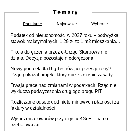
Tematy
Popularne
Najnowsze
Wybrane
Podatek od nieruchomości w 2027 roku – podwyżka
stawek maksymalnych. 1,29 zł za 1 m2 mieszkania,
36,49 zł za 1 m2 budynków i lokali związanych z
Fikcja doręczenia przez e-Urząd Skarbowy nie
prowadzeniem działalności gospodarczej
działa. Decyzja pozostaje niedoręczona
Nowy podatek dla Big Techów już przesądzony?
Rząd pokazał projekt, który może zmienić zasady gry
w Polsce
Trwają prace nad zmianami w podatkach. Rząd nie
wyklucza podwyższenia drugiego progu PIT
Rozliczanie odsetek od nieterminowych płatności za
faktury w działalności
Wyłudzenia towarów przy użyciu KSeF – na co
trzeba uważać