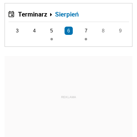
Terminarz
Sierpień
3
4
5
6
7
8
9
REKLAMA