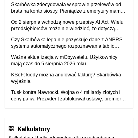
Skarbówka zdecydowała w sprawie przelewów od
brata na konto siostry. Pieniądze z emerytury mamy
wyglądały jak darowizna, ale podatku jednak nie
Od 2 sierpnia wchodzą nowe przepisy AI Act. Wielu
będzie
przedsiębiorców może nie wiedzieć, że dotyczą
także ich
Czy Skarbówka legalnie pozyskuje dane z ANPRS –
systemu automatycznego rozpoznawania tablic
rejestracyjnych pojazdów z kamer drogowych?
Ważna aktualizacja w mObywatelu. Użytkownicy
mają czas do 5 sierpnia 2026 roku
KSeF: kiedy można anulować fakturę? Skarbówka
wyjaśnia
Tusk kontra Nawrocki. Wojna o 4 miliardy złotych i
ceny paliw. Prezydent zablokował ustawę, premier
mówi o „ciosie wymierzonym we wszystkich polskich
kierowców”
Kalkulatory
Kalkulator składki zdrowotnej dla przedsiębiorcy