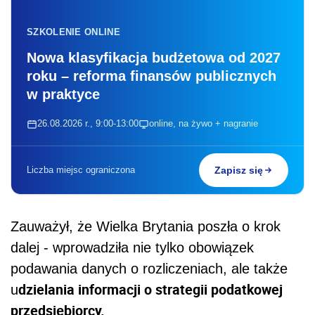
SZKOLENIE ONLINE
Nowa klasyfikacja budżetowa od 2027
roku – reforma finansów publicznych
w praktyce
26.08.2026 r., 9:00-13:00
online, na żywo + nagranie
Liczba miejsc ograniczona
Zapisz się
Zauważył, że Wielka Brytania poszła o krok
dalej - wprowadziła nie tylko obowiązek
podawania danych o rozliczeniach, ale także
dzielania informacji o strategii podatkowej
u
przedsiębiorcy.