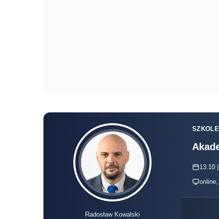
SZKOLE
Akade
13.10 |
online
Radosław Kowalski