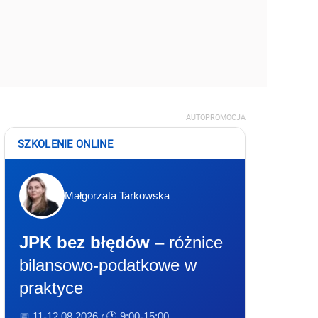
AUTOPROMOCJA
SZKOLENIE ONLINE
Małgorzata Tarkowska
JPK bez błędów
– różnice
bilansowo-podatkowe w
praktyce
📅 11-12.08.2026 r.
🕐 9:00-15:00