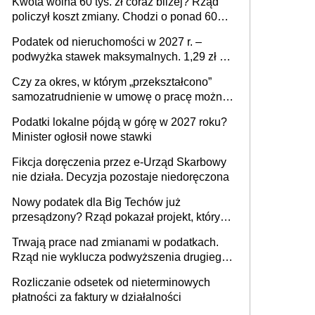
Kwota wolna 60 tys. zł coraz bliżej? Rząd
policzył koszt zmiany. Chodzi o ponad 60
mld zł
Podatek od nieruchomości w 2027 r. –
podwyżka stawek maksymalnych. 1,29 zł za
1 m2 mieszkania, 36,49 zł za 1 m2
Czy za okres, w którym „przekształcono”
budynków i lokali związanych z
samozatrudnienie w umowę o pracę można
prowadzeniem działalności gospodarczej
wystawić faktury korygujące? Rozwiązanie
Podatki lokalne pójdą w górę w 2027 roku?
umowy cywilnoprawnej jedynym
Minister ogłosił nowe stawki
racjonalnym wyjściem
Fikcja doręczenia przez e-Urząd Skarbowy
nie działa. Decyzja pozostaje niedoręczona
Nowy podatek dla Big Techów już
przesądzony? Rząd pokazał projekt, który
może zmienić zasady gry w Polsce
Trwają prace nad zmianami w podatkach.
Rząd nie wyklucza podwyższenia drugiego
progu PIT
Rozliczanie odsetek od nieterminowych
płatności za faktury w działalności