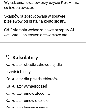
Wyłudzenia towarów przy użyciu KSeF – na
co trzeba uważać
Skarbówka zdecydowała w sprawie
przelewów od brata na konto siostry.
Pieniądze z emerytury mamy wyglądały jak
Od 2 sierpnia wchodzą nowe przepisy AI
darowizna, ale podatku jednak nie będzie
Act. Wielu przedsiębiorców może nie
wiedzieć, że dotyczą także ich
Kalkulatory
Kalkulator składki zdrowotnej dla
przedsiębiorcy
Kalkulator dla przedsiębiorców
Kalkulator wynagrodzeń
Kalkulator umów zlecenia
Kalkulator umów o dzieło
Kalkulator kosztów energii