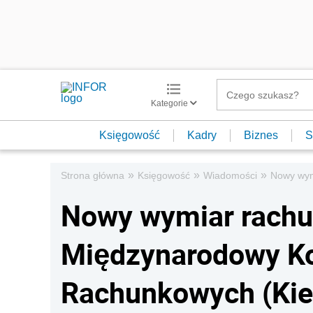
Kategorie
Księgowość
Kadry
Biznes
S
»
»
»
Strona główna
Księgowość
Wiadomości
Nowy wym
Nowy wymiar rachu
Międzynarodowy Ko
Rachunkowych (Kiel