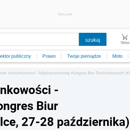
REKLAMA
Sklep
ektor publiczny
Prawo
Twoje pieniądze
Moto
iar rachunkowości - Międzynarodowy Kongres Biur Rachunkowych (Kie
nkowości -
ngres Biur
ce, 27-28 października)