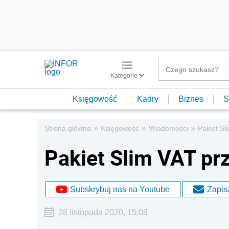
Kategorie
Księgowość
Kadry
Biznes
S
»
»
»
Strona główna
Księgowość
Wiadomości
Pakiet Sl
Pakiet Slim VAT pr
Subskrybuj nas na Youtube
Zapisz
28 listopada 2020, 15:08