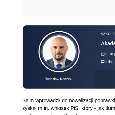
SZKOLE
Akade
13.10 |
online
Radosław Kowalski
Sejm wprowadził do nowelizacji poprawki
zyskał m.in. wniosek PiS, który - jak tł