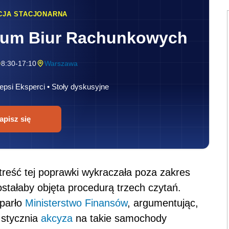
CJA STACJONARNA
rum Biur Rachunkowych
8:30-17:10
Warszawa
epsi Eksperci • Stoły dyskusyjne
apisz się
 treść tej poprawki wykraczała poza zakres
ostałaby objęta procedurą trzech czytań.
oparło
Ministerstwo Finansów
, argumentując,
 stycznia
akcyza
na takie samochody