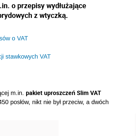
.in. o przepisy wydłużające
brydowych z wtyczką.
isów o VAT
cji stawkowych VAT
pakiet uproszczeń Slim VAT
cej m.in.
450 posłów, nikt nie był przeciw, a dwóch