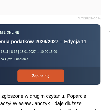
AUTOPROMOCJA
NIE ONLINE
mia podatków 2026/2027 – Edycja 11
 18.11 | 8.12 | 13.01.2027 r., 10:00-15:00
, na żywo + nagranie
Zapisz się
 zgłoszone w drugim czytaniu. Poparcie
umaczył Wiesław Janczyk - daje dłuższe