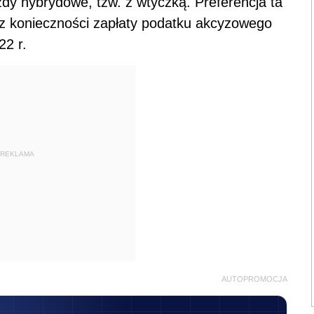
dy hybrydowe, tzw. z wtyczką. Preferencja ta
 z konieczności zapłaty podatku akcyzowego
2 r.
REKLAMA
AUTOPROMOCJA