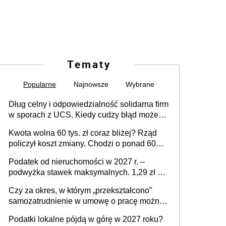
Tematy
Popularne
Najnowsze
Wybrane
Dług celny i odpowiedzialność solidarna firm
w sporach z UCS. Kiedy cudzy błąd może
stać się Twoim problemem
Kwota wolna 60 tys. zł coraz bliżej? Rząd
policzył koszt zmiany. Chodzi o ponad 60
mld zł
Podatek od nieruchomości w 2027 r. –
podwyżka stawek maksymalnych. 1,29 zł za
1 m2 mieszkania, 36,49 zł za 1 m2
Czy za okres, w którym „przekształcono”
budynków i lokali związanych z
samozatrudnienie w umowę o pracę można
prowadzeniem działalności gospodarczej
wystawić faktury korygujące? Rozwiązanie
Podatki lokalne pójdą w górę w 2027 roku?
umowy cywilnoprawnej jedynym