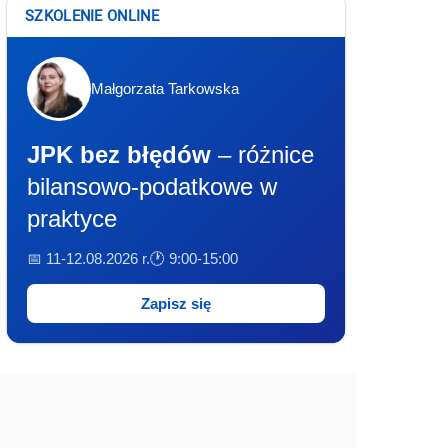
SZKOLENIE ONLINE
Małgorzata Tarkowska
JPK bez błędów
– różnice
bilansowo-podatkowe w
praktyce
📅 11-12.08.2026 r.
🕐 9:00-15:00
Zapisz się