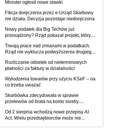
Minister ogłosił nowe stawki
racjonalnym wyjściem
Fikcja doręczenia przez e-Urząd Skarbowy
nie działa. Decyzja pozostaje niedoręczona
Nowy podatek dla Big Techów już
przesądzony? Rząd pokazał projekt, który
może zmienić zasady gry w Polsce
Trwają prace nad zmianami w podatkach.
Rząd nie wyklucza podwyższenia drugiego
progu PIT
Rozliczanie odsetek od nieterminowych
płatności za faktury w działalności
Wyłudzenia towarów przy użyciu KSeF – na
co trzeba uważać
Skarbówka zdecydowała w sprawie
przelewów od brata na konto siostry.
Pieniądze z emerytury mamy wyglądały jak
Od 2 sierpnia wchodzą nowe przepisy AI
darowizna, ale podatku jednak nie będzie
Act. Wielu przedsiębiorców może nie
wiedzieć, że dotyczą także ich