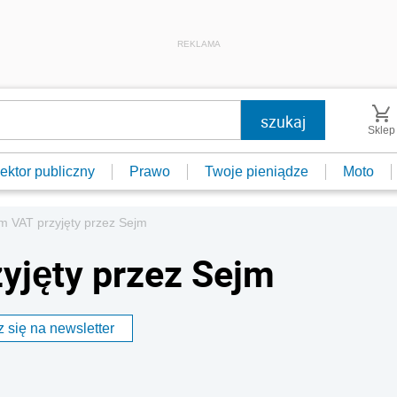
REKLAMA
Sklep
ektor publiczny
Prawo
Twoje pieniądze
Moto
im VAT przyjęty przez Sejm
zyjęty przez Sejm
 się na newsletter