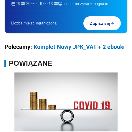
26.08.2026 r., 9:00-13:00
online, na żywo + nagranie
Liczba miejsc ograniczona
Zapisz się
Polecamy:
Komplet Nowy JPK_VAT + 2 ebooki
POWIĄZANE