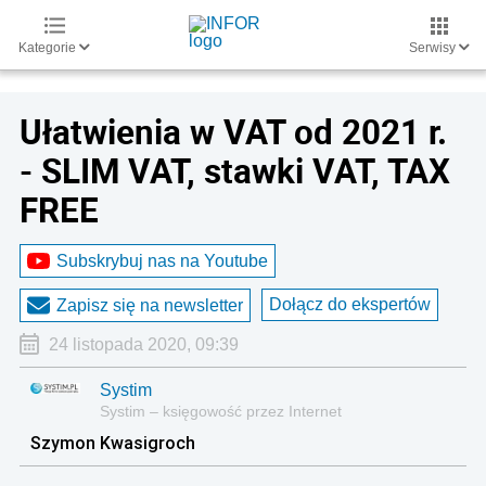
Kategorie
Serwisy
Ułatwienia w VAT od 2021 r.
- SLIM VAT, stawki VAT, TAX
FREE
Subskrybuj nas na Youtube
Dołącz do ekspertów
Zapisz się na newsletter
24 listopada 2020, 09:39
Systim
Systim – księgowość przez Internet
Szymon Kwasigroch