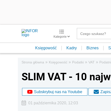
Kategorie
Księgowość
Kadry
Biznes
S
»
»
»
»
Strona główna
Księgowość
Podatki
VAT
Podatn
SLIM VAT - 10 najw
Subskrybuj nas na Youtube
Zapisz
01 października 2020, 12:03