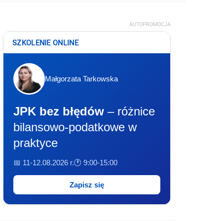
AUTOPROMOCJA
SZKOLENIE ONLINE
Małgorzata Tarkowska
JPK bez błędów
– różnice
bilansowo-podatkowe w
praktyce
📅 11-12.08.2026 r.
🕐 9:00-15:00
Zapisz się