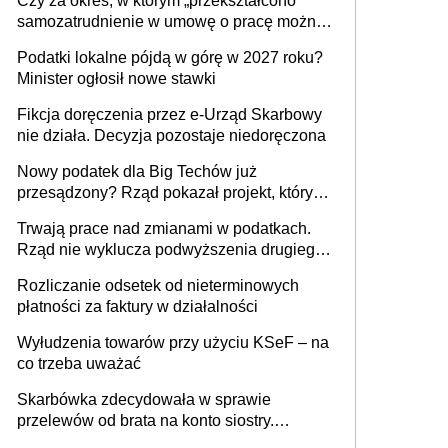
Czy za okres, w którym „przekształcono”
budynków i lokali związanych z
samozatrudnienie w umowę o pracę można
prowadzeniem działalności gospodarczej
wystawić faktury korygujące? Rozwiązanie
Podatki lokalne pójdą w górę w 2027 roku?
umowy cywilnoprawnej jedynym
Minister ogłosił nowe stawki
racjonalnym wyjściem
Fikcja doręczenia przez e-Urząd Skarbowy
nie działa. Decyzja pozostaje niedoręczona
Nowy podatek dla Big Techów już
przesądzony? Rząd pokazał projekt, który
może zmienić zasady gry w Polsce
Trwają prace nad zmianami w podatkach.
Rząd nie wyklucza podwyższenia drugiego
progu PIT
Rozliczanie odsetek od nieterminowych
płatności za faktury w działalności
Wyłudzenia towarów przy użyciu KSeF – na
co trzeba uważać
Skarbówka zdecydowała w sprawie
przelewów od brata na konto siostry.
Pieniądze z emerytury mamy wyglądały jak