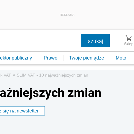
REKLAMA
Sklep
ektor publiczny
Prawo
Twoje pieniądze
Moto
»
ik VAT
SLIM VAT - 10 najważniejszych zmian
ażniejszych zmian
 się na newsletter