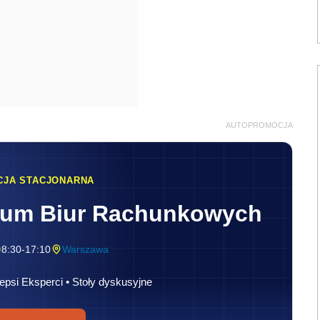
AUTOPROMOCJA
CJA STACJONARNA
rum Biur Rachunkowych
8:30-17:10
Warszawa
epsi Eksperci • Stoły dyskusyjne