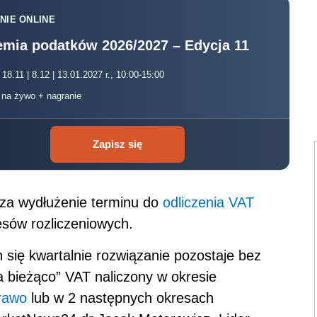
NIE ONLINE
mia podatków 2026/2027 – Edycja 11
 18.11 | 8.12 | 13.01.2027 r., 10:00-15:00
, na żywo + nagranie
Zapisz się
a wydłużenie terminu do
odliczenia
VAT
esów rozliczeniowych.
 się kwartalnie rozwiązanie pozostaje bez
a bieżąco” VAT naliczony w okresie
rawo
lub w 2 następnych okresach