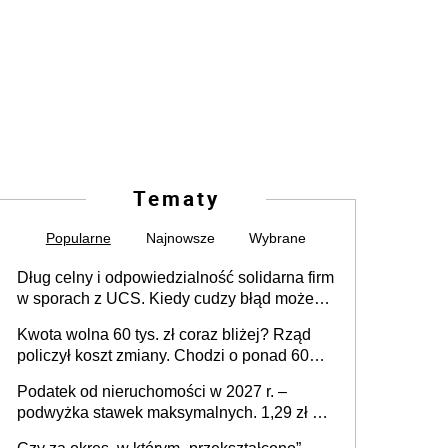
Tematy
Popularne
Najnowsze
Wybrane
Dług celny i odpowiedzialność solidarna firm
w sporach z UCS. Kiedy cudzy błąd może
stać się Twoim problemem
Kwota wolna 60 tys. zł coraz bliżej? Rząd
policzył koszt zmiany. Chodzi o ponad 60
mld zł
Podatek od nieruchomości w 2027 r. –
podwyżka stawek maksymalnych. 1,29 zł za
1 m2 mieszkania, 36,49 zł za 1 m2