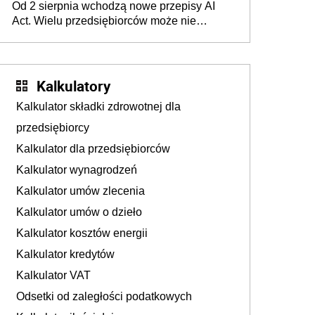
Od 2 sierpnia wchodzą nowe przepisy AI
darowizna, ale podatku jednak nie będzie
Act. Wielu przedsiębiorców może nie
wiedzieć, że dotyczą także ich
Kalkulatory
Kalkulator składki zdrowotnej dla
przedsiębiorcy
Kalkulator dla przedsiębiorców
Kalkulator wynagrodzeń
Kalkulator umów zlecenia
Kalkulator umów o dzieło
Kalkulator kosztów energii
Kalkulator kredytów
Kalkulator VAT
Odsetki od zaległości podatkowych