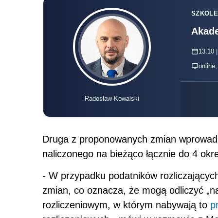
SZKOLE
Akade
13.10 |
online
Radosław Kowalski
Druga z proponowanych zmian wprowadz
naliczonego na bieżąco łącznie do 4 okr
- W przypadku podatników rozliczających
zmian, co oznacza, że mogą odliczyć „n
rozliczeniowym, w którym nabywają to
p