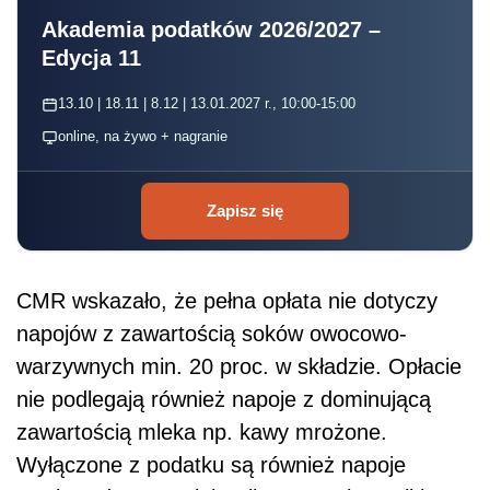
Akademia podatków 2026/2027 –
Edycja 11
13.10 | 18.11 | 8.12 | 13.01.2027 r., 10:00-15:00
online, na żywo + nagranie
Zapisz się
CMR wskazało, że pełna opłata nie dotyczy
napojów z zawartością soków owocowo-
warzywnych min. 20 proc. w składzie. Opłacie
nie podlegają również napoje z dominującą
zawartością mleka np. kawy mrożone.
Wyłączone z
podat
ku są również napoje