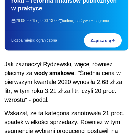
roku – reforma finansów publicznych
w praktyce
26.08.2026 r., 9:00-13:00
online, na żywo + nagranie
Liczba miejsc ograniczona
Zapisz się
Jak zaznaczył Rydzewski, więcej również
wody smakowe
płacimy za
. "Średnia cena w
pierwszym kwartale 2020 wynosiła 2,68 zł za
litr, w tym roku 3,21 zł za litr, czyli 20 proc.
wzrostu" - podał.
Wskazał, że ta kategoria zanotowała 21 proc.
spadek wielkości sprzedaży. Również w tym
segmencie wybrani producenci postawili na