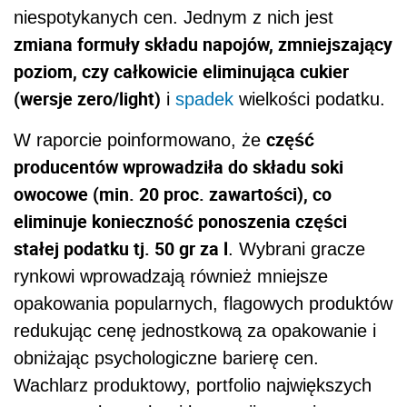
niespotykanych cen. Jednym z nich jest
zmiana formuły składu napojów, zmniejszający
poziom, czy całkowicie eliminująca cukier
(wersje zero/light)
i
spadek
wielkości
podat
ku.
część
W raporcie poinformowano, że
producentów wprowadziła do składu soki
owocowe (min. 20 proc. zawartości), co
eliminuje konieczność ponoszenia części
stałej
podat
ku tj. 50 gr za l
. Wybrani gracze
rynkowi wprowadzają również mniejsze
opakowania popularnych, flagowych produktów
redukując cenę jednostkową za opakowanie i
obniżając psychologiczne barierę cen.
Wachlarz produktowy, portfolio największych