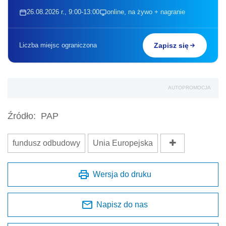
26.08.2026 r., 9:00-13:00
online, na żywo + nagranie
Liczba miejsc ograniczona
Zapisz się
AUTOPROMOCJA
Źródło:
PAP
fundusz odbudowy
Unia Europejska
Wersja do druku
Napisz do nas