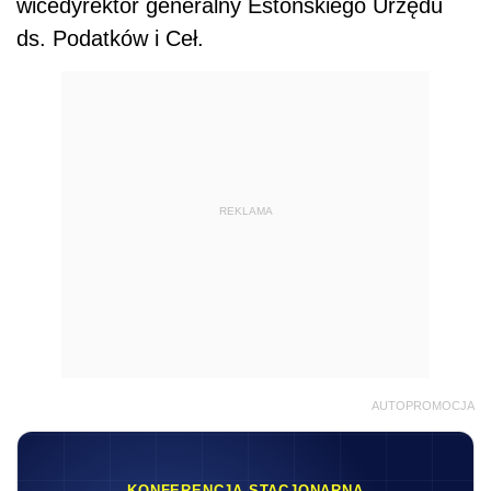
wicedyrektor generalny Estońskiego Urzędu
ds.
Podat
ków i Ceł.
REKLAMA
AUTOPROMOCJA
KONFERENCJA STACJONARNA