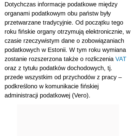
Dotychczas informacje
podat
kowe między
organami
podat
kowym obu państw były
przetwarzane tradycyjnie. Od początku tego
roku fińskie organy otrzymują elektronicznie, w
czasie rzeczywistym dane o zobowiązaniach
podat
kowych w Estonii. W tym roku wymiana
zostanie rozszerzona także o rozliczenia
VAT
oraz z tytułu
podat
ków dochodowych, tj.
przede wszystkim od przychodów z pracy –
podkreślono w komunikacie fińskiej
administracji
podat
kowej (Vero).