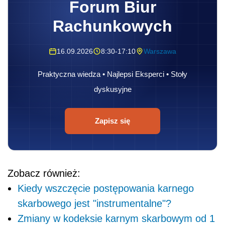
Forum Biur
Rachunkowych
16.09.2026
8:30-17:10
Warszawa
Praktyczna wiedza • Najlepsi Eksperci • Stoły
dyskusyjne
Zapisz się
Zobacz również:
Kiedy wszczęcie postępowania karnego
skarbowego jest "instrumentalne"?
Zmiany w kodeksie karnym skarbowym od 1