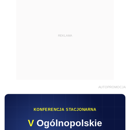
REKLAMA
AUTOPROMOCJA
KONFERENCJA STACJONARNA
V
Ogólnopolskie