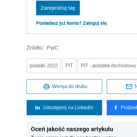
Zarejestruj się
Posiadasz już konto? Zaloguj się.
Źródło:
PwC
podatki 2022
PIT
PIT - podatek dochodowy 
Wersja do druku
N
Udostępnij na Linkedin
Podzie
Oceń jakość naszego artykułu