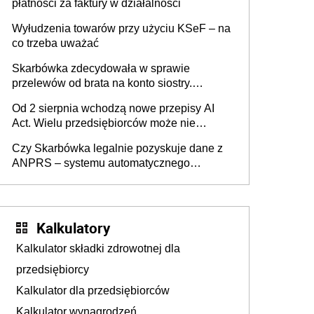
płatności za faktury w działalności
Wyłudzenia towarów przy użyciu KSeF – na
co trzeba uważać
Skarbówka zdecydowała w sprawie
przelewów od brata na konto siostry.
Pieniądze z emerytury mamy wyglądały jak
Od 2 sierpnia wchodzą nowe przepisy AI
darowizna, ale podatku jednak nie będzie
Act. Wielu przedsiębiorców może nie
wiedzieć, że dotyczą także ich
Czy Skarbówka legalnie pozyskuje dane z
ANPRS – systemu automatycznego
rozpoznawania tablic rejestracyjnych
pojazdów z kamer drogowych?
Kalkulatory
Kalkulator składki zdrowotnej dla
przedsiębiorcy
Kalkulator dla przedsiębiorców
Kalkulator wynagrodzeń