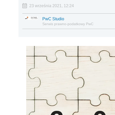
23 września 2021, 12:24
PwC Studio
Serwis prawno-podatkowy PwC