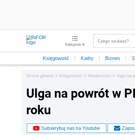
Kategorie
Księgowość
Kadry
Biznes
S
»
»
»
Strona główna
Księgowość
Wiadomości
Ulga na p
Ulga na powrót w P
roku
Subskrybuj nas na Youtube
Zapisz