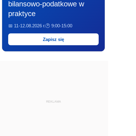
bilansowo-podatkowe w
praktyce
📅 11-12.08.2026 r.
🕐 9:00-15:00
Zapisz się
REKLAMA