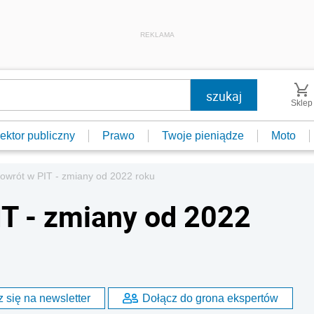
REKLAMA
Sklep
ektor publiczny
Prawo
Twoje pieniądze
Moto
owrót w PIT - zmiany od 2022 roku
IT - zmiany od 2022
 się na newsletter
Dołącz do grona ekspertów