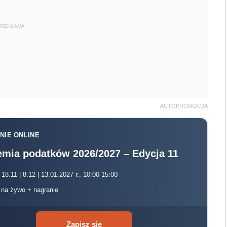
REKLAMA
AUTOPROMOCJA
NIE ONLINE
mia podatków 2026/2027 – Edycja 11
 18.11 | 8.12 | 13.01.2027 r., 10:00-15:00
, na żywo + nagranie
Zapisz się