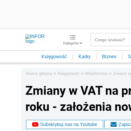
Kategorie
Księgowość
Kadry
Biznes
S
»
»
»
Strona główna
Księgowość
Wiadomości
Zmiany w 
Zmiany w VAT na p
roku - założenia no
Subskrybuj nas na Youtube
Zapisz