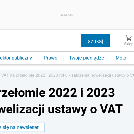
REKLAMA
Sklep
ektor publiczny
Prawo
Twoje pieniądze
Moto
VAT na przełomie 2022 i 2023 roku - założenia nowelizacji ustawy o V
rzełomie 2022 i 2023
welizacji ustawy o VAT
 się na newsletter