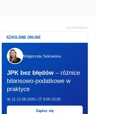
AUTOPROMOCJA
SZKOLENIE ONLINE
Małgorzata Tarkowska
JPK bez błędów
– różnice
bilansowo-podatkowe w
praktyce
📅 11-12.08.2026 r.
🕐 9:00-15:00
Zapisz się