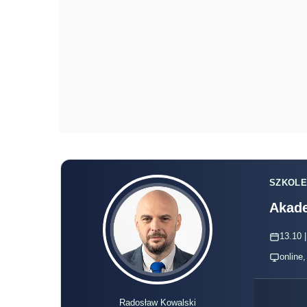
SZKOLE
Akade
13.10 |
online
Radosław Kowalski