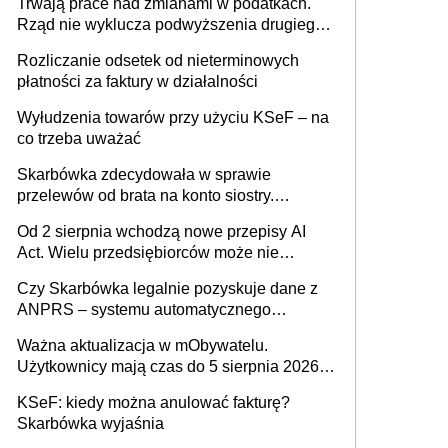
Trwają prace nad zmianami w podatkach.
Rząd nie wyklucza podwyższenia drugiego
progu PIT
Rozliczanie odsetek od nieterminowych
płatności za faktury w działalności
Wyłudzenia towarów przy użyciu KSeF – na
co trzeba uważać
Skarbówka zdecydowała w sprawie
przelewów od brata na konto siostry.
Pieniądze z emerytury mamy wyglądały jak
Od 2 sierpnia wchodzą nowe przepisy AI
darowizna, ale podatku jednak nie będzie
Act. Wielu przedsiębiorców może nie
wiedzieć, że dotyczą także ich
Czy Skarbówka legalnie pozyskuje dane z
ANPRS – systemu automatycznego
rozpoznawania tablic rejestracyjnych
Ważna aktualizacja w mObywatelu.
pojazdów z kamer drogowych?
Użytkownicy mają czas do 5 sierpnia 2026
roku
KSeF: kiedy można anulować fakturę?
Skarbówka wyjaśnia