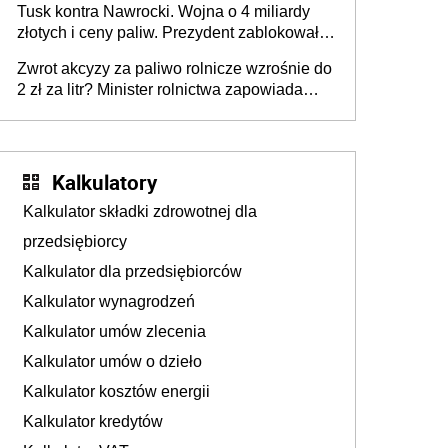
Tusk kontra Nawrocki. Wojna o 4 miliardy
złotych i ceny paliw. Prezydent zablokował
ustawę, premier mówi o „ciosie
Zwrot akcyzy za paliwo rolnicze wzrośnie do
wymierzonym we wszystkich polskich
2 zł za litr? Minister rolnictwa zapowiada
kierowców”
ważne zmiany dla rolników
Kalkulatory
Kalkulator składki zdrowotnej dla
przedsiębiorcy
Kalkulator dla przedsiębiorców
Kalkulator wynagrodzeń
Kalkulator umów zlecenia
Kalkulator umów o dzieło
Kalkulator kosztów energii
Kalkulator kredytów