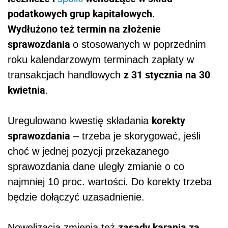
podat
kowych grup kapitałowych
.
Wydłużono też termin na złożenie
sprawozdania
o stosowanych w poprzednim
roku kalendarzowym terminach zapłaty w
z 31 stycznia na 30
transakcjach handlowych
kwietnia
.
korekty
Uregulowano kwestię składania
sprawozdania
– trzeba je skorygować, jeśli
choć w jednej pozycji przekazanego
sprawozdania dane uległy zmianie o co
najmniej 10 proc. wartości. Do korekty trzeba
będzie dołączyć uzasadnienie.
zasady karania za
Nowelizacja zmienia też