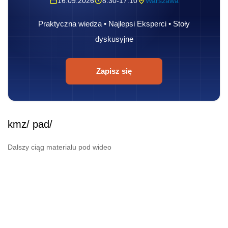
16.09.2026
8:30-17:10
Warszawa
Praktyczna wiedza • Najlepsi Eksperci • Stoły
dyskusyjne
Zapisz się
kmz/ pad/
Dalszy ciąg materiału pod wideo