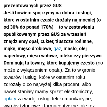
prezentowanych przez GUS
.
Jeśli bowiem spojrzymy na dobra i usługi,
które w ostatnim czasie drożały najmocniej (o
od 30% do ponad 170%) – to w zestawieniu
opublikowanym przez GUS za wrzesień
znajdziemy opał, cukier, tłuszcze roślinne,
mąkę, mięso drobiowe,
, masło, olej
gaz
napędowy, mięso wołowe, mleko czy pieczywo
.
Dominują tu towary, które kupujemy często
(no
może z wyłączeniem opału). Za to w gronie
towarów i usług, które w ostatnim roku
zdrożały o co najwyżej kilka procent, albo
nawet staniały mamy sprzęt elektroniczny,
opłaty
za wodę, usługi telekomunikacyjne,
wyroby tytoniowe i farmaceutyczne, ale też