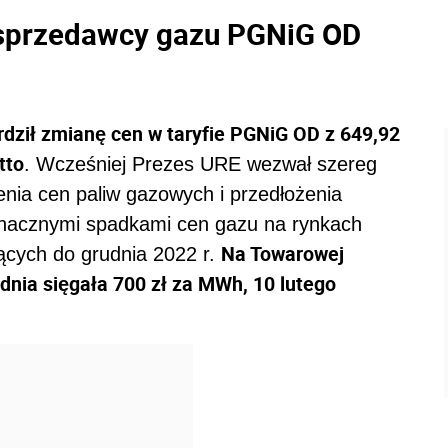
 sprzedawcy gazu PGNiG OD
rdził zmianę cen w taryfie PGNiG OD z 649,92
tto
. Wcześniej Prezes URE wezwał szereg
ia cen paliw gazowych i przedłożenia
znacznymi spadkami cen gazu na rynkach
Na Towarowej
ących do grudnia 2022 r.
udnia sięgała 700 zł za MWh, 10 lutego