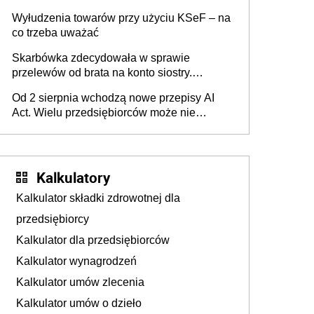
Wyłudzenia towarów przy użyciu KSeF – na
co trzeba uważać
Skarbówka zdecydowała w sprawie
przelewów od brata na konto siostry.
Pieniądze z emerytury mamy wyglądały jak
Od 2 sierpnia wchodzą nowe przepisy AI
darowizna, ale podatku jednak nie będzie
Act. Wielu przedsiębiorców może nie
wiedzieć, że dotyczą także ich
Kalkulatory
Kalkulator składki zdrowotnej dla
przedsiębiorcy
Kalkulator dla przedsiębiorców
Kalkulator wynagrodzeń
Kalkulator umów zlecenia
Kalkulator umów o dzieło