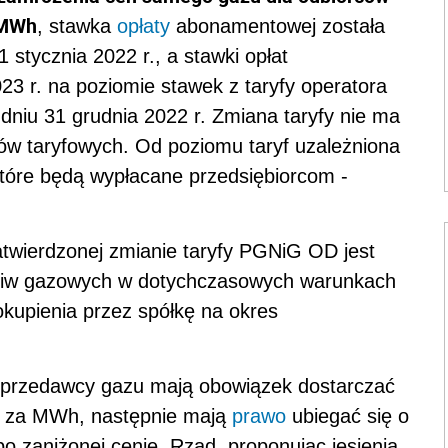
 MWh
, stawka
opłaty
abonamentowej została
stycznia 2022 r., a stawki opłat
3 r. na poziomie stawek z taryfy operatora
dniu 31 grudnia 2022 r. Zmiana taryfy nie ma
w taryfowych. Od poziomu taryf uzależniona
tóre będą wypłacane przedsiębiorcom -
zatwierdzonej zmianie taryfy PGNiG OD jest
aliw gazowych w dotychczasowych warunkach
okupienia przez spółkę na okres
 sprzedawcy gazu mają obowiązek dostarczać
ł za MWh, następnie mają
prawo
ubiegać się o
 zaniżonej cenie. Rząd, proponując jesienią