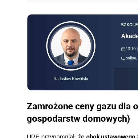
SZKOLE
Akade
13.10 |
online
Radosław Kowalski
Zamrożone ceny gazu dla o
gospodarstw domowych)
obok ustawowego 
URE przypomniał, że