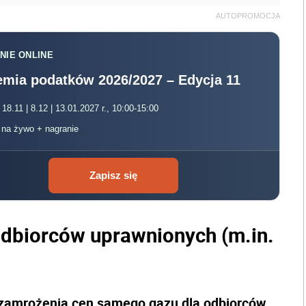
AUTOPROMOCJA
NIE ONLINE
mia podatków 2026/2027 – Edycja 11
 18.11 | 8.12 | 13.01.2027 r., 10:00-15:00
, na żywo + nagranie
Zapisz się
dbiorców uprawnionych (m.in.
zamrożenia cen samego gazu dla odbiorców