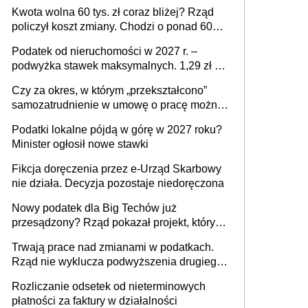
stać się Twoim problemem
Kwota wolna 60 tys. zł coraz bliżej? Rząd
policzył koszt zmiany. Chodzi o ponad 60
mld zł
Podatek od nieruchomości w 2027 r. –
podwyżka stawek maksymalnych. 1,29 zł za
1 m2 mieszkania, 36,49 zł za 1 m2
Czy za okres, w którym „przekształcono”
budynków i lokali związanych z
samozatrudnienie w umowę o pracę można
prowadzeniem działalności gospodarczej
wystawić faktury korygujące? Rozwiązanie
Podatki lokalne pójdą w górę w 2027 roku?
umowy cywilnoprawnej jedynym
Minister ogłosił nowe stawki
racjonalnym wyjściem
Fikcja doręczenia przez e-Urząd Skarbowy
nie działa. Decyzja pozostaje niedoręczona
Nowy podatek dla Big Techów już
przesądzony? Rząd pokazał projekt, który
może zmienić zasady gry w Polsce
Trwają prace nad zmianami w podatkach.
Rząd nie wyklucza podwyższenia drugiego
progu PIT
Rozliczanie odsetek od nieterminowych
płatności za faktury w działalności