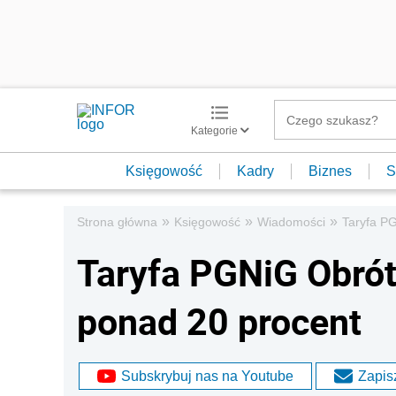
Kategorie
Księgowość
Kadry
Biznes
S
»
»
»
Strona główna
Księgowość
Wiadomości
Taryfa PG
Taryfa PGNiG Obrót
ponad 20 procent
Subskrybuj nas na Youtube
Zapisz