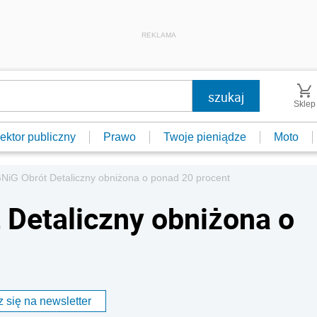
REKLAMA
Sklep
ektor publiczny
Prawo
Twoje pieniądze
Moto
NiG Obrót Detaliczny obniżona o ponad 20 procent
 Detaliczny obniżona o
 się na newsletter