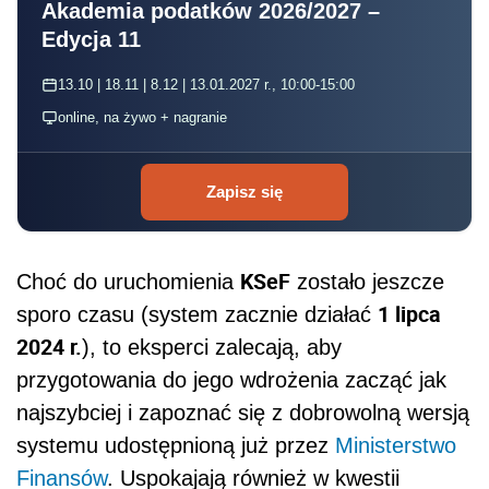
Akademia podatków 2026/2027 –
Edycja 11
13.10 | 18.11 | 8.12 | 13.01.2027 r., 10:00-15:00
online, na żywo + nagranie
Zapisz się
KSeF
Choć do uruchomienia
zostało jeszcze
1 lipca
sporo czasu (system zacznie działać
2024 r.
), to eksperci zalecają, aby
przygotowania do jego wdrożenia zacząć jak
najszybciej i zapoznać się z dobrowolną wersją
systemu udostępnioną już przez
Ministerstwo
Finansów
. Uspokajają również w kwestii